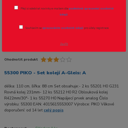
Novinka
Přeji si odebírat novinky e-mailem dle
podmínek zpracování osobních
údajů
.
Souhlasím se
zpracováním osobních údajů
pro účely registrace.
Zavřít
Ohodnotit produkt
55300 PIKO - Set kolejí A-Gleis: A
délka: 110 cm, šířka: 88 cm Set obsahuje:- 2 ks 55201 H0 G231
Rovná kolej 231mm- 12 ks 55212 H0 R2 Oblouková kolej
R422mm/30°- 1 ks 55270 H0 Napájecí prvek analog Číslo
výrobku: 55300 EAN: 4015615553007 Výrobce: PIKO Věkové
doporučení: od 14 let
celý popis