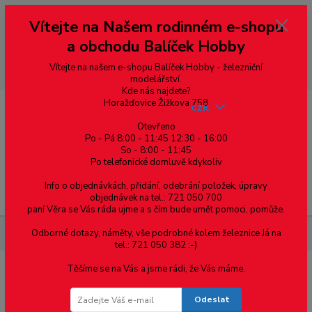
Vážení zákazníci, vítáme Vás na našem e-shopu. V rychlosti pár informací
Vítejte na Našem rodinném e-shopu
--- pro zákazníky ze Slovenska a jiných zemí, pokud chcete platit v eurech
přepněte si e-shop na euro 💶 pro přepočet měny - pravý horní roh ---
a obchodu Balíček Hobby
dobírky – pokud si z nějakého důvodu zásilku nevyzvednete, bude po
domluvě zaslána znovu s opětovnou platbou za poštovné, v opačném
případě bude zrušena a účet přidán na blacklist a rušeny následující
Vítejte na našem e-shopu Balíček Hobby - železniční
objednávky.
modelářství.
Kde nás najdete?
Horažďovice Žižkova 758
CZK
Otevřeno
Po - Pá 8:00 - 11:45 12:30 - 16:00
0
0,00 Kč
So - 8:00 - 11:45
Po telefonické domluvě kdykoliv
Info o objednávkách, přidání, odebrání položek, úpravy
Menu
objednávek na tel.: 721 050 700
paní Věra se Vás ráda ujme a s čím bude umět pomoci, pomůže.
Odborné dotazy, náměty, vše podrobné kolem železnice Já na
Železniční modelářství
55300 PIKO - Set kolejí A-Gleis: A
tel.: 721 050 382 :-)
Těšíme se na Vás a jsme rádi, že Vás máme.
55300 PIKO - Set kolejí A-Gleis: A
Odeslat