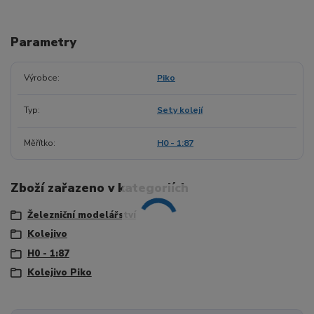
Parametry
Výrobce
Piko
Typ
Sety kolejí
Měřítko
H0 - 1:87
Zboží zařazeno v kategoriích
Železniční modelářství
Kolejivo
H0 - 1:87
Kolejivo Piko