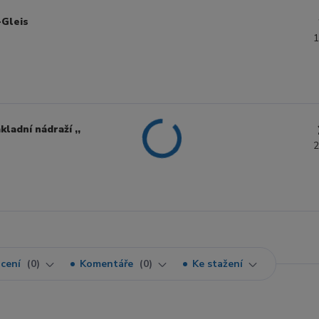
-Gleis
1
kladní nádraží ,,
2
cení
0
Komentáře
0
Ke stažení