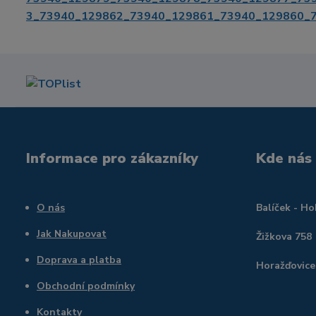
3_73940_129862_73940_129861_73940_129860_
Informace pro zákazníky
Kde nás
O nás
Balíček - H
Jak Nakupovat
Žižkova 758
Doprava a platba
Horažďovice
Obchodní podmínky
Kontakty