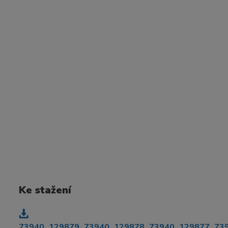
Ke stažení
73940_129879_73940_129878_73940_129877_73