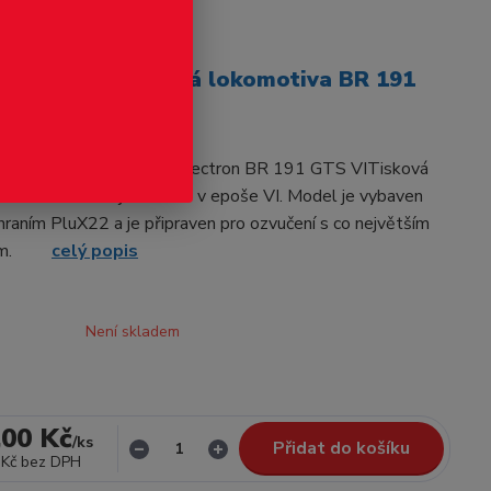
odukt
O - H0 - Elektrická lokomotiva BR 191
"GTS"
 Elektrická lokomotiva Vectron BR 191 GTS VITisková
91 v návrhu kolejnice GTS v epoše VI. Model je vybaven
zhraním PluX22 a je připraven pro ozvučení s co největším
orem.
celý popis
Není skladem
,00 Kč
/
ks
Přidat do košíku
 Kč
bez DPH