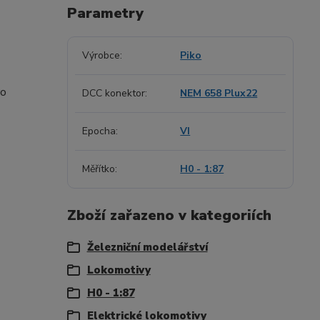
Parametry
Výrobce
Piko
ro
DCC konektor
NEM 658 Plux22
Epocha
VI
Měřítko
H0 - 1:87
Zboží zařazeno v kategoriích
Železniční modelářství
Lokomotivy
H0 - 1:87
Elektrické lokomotivy