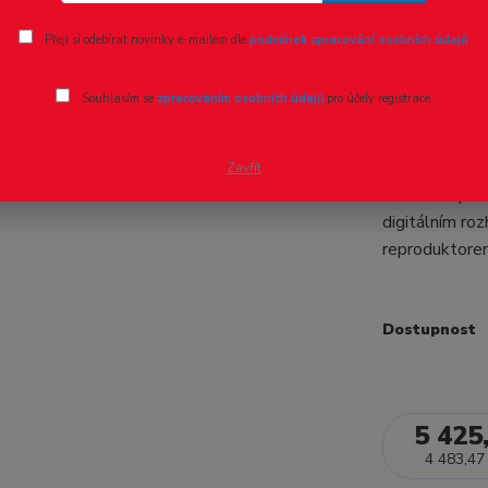
Ohodnotit pr
Přeji si odebírat novinky e-mailem dle
podmínek zpracování osobních údajů
.
21613 PIK
Souhlasím se
zpracováním osobních údajů
pro účely registrace.
Vectron 
Novinka 2023
Zavřít
verze třídy 1
digitálním ro
reprodukt
Dostupnost
5 425
4 483,47