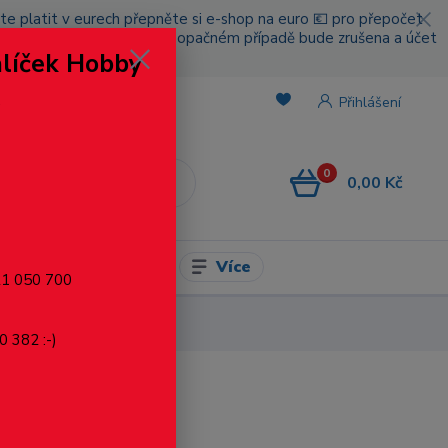
cete platit v eurech přepněte si e-shop na euro 💶 pro přepočet
nou platbou za poštovné, v opačném případě bude zrušena a účet
alíček Hobby
.
Přihlášení
0
0,00 Kč
CZK
Více
l pro modelaření
721 050 700
0 382 :-)