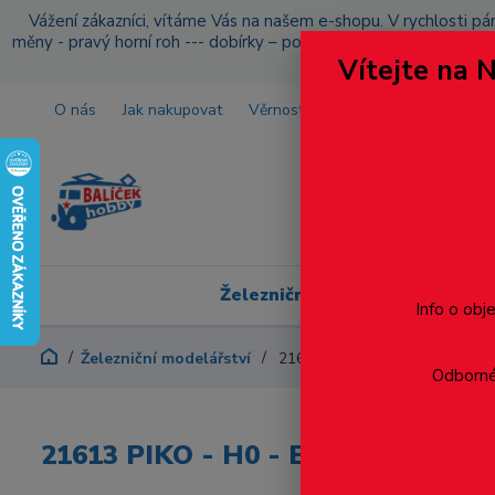
Vážení zákazníci, vítáme Vás na našem e-shopu. V rychlosti pár
měny - pravý horní roh --- dobírky – pokud si z nějakého důvo
Vítejte na 
O nás
Jak nakupovat
Věrnostní program
Doprava a p
Železniční modelářství
Info o obj
Železniční modelářství
21613 PIKO - H0 - Elektrická 
Odborné 
21613 PIKO - H0 - Elektrická lok