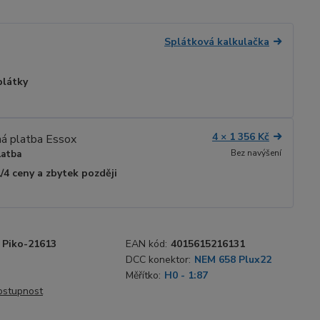
Splátková kalkulačka
plátky
4 × 1 356 Kč
Bez navýšení
latba
1/4 ceny a zbytek později
Piko-21613
EAN kód:
4015615216131
DCC konektor:
NEM 658 Plux22
Měřítko:
H0 - 1:87
dostupnost