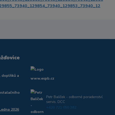
29855_73940_129854_73940_129853_73940_12
ažďovice
, doplňků a
www.espb.cz
nstalačního
Petr Balíček - odborné poradenství,
servis, DCC
+420 721 050 382
 Ledna 2026