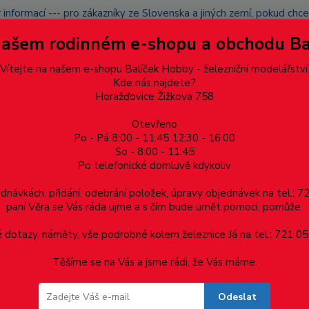
 informací --- pro zákazníky ze Slovenska a jiných zemí, pokud ch
du zásilku nevyzvednete, bude po domluvě zaslána znovu s opětov
Našem rodinném e-shopu a obchodu B
přidán na blacklist a rušeny následující objednávky.
latba
Vítejte na našem e-shopu Balíček Hobby - železniční modelářství
Více
Kde nás najdete?
Horažďovice Žižkova 758
Otevřeno
Hledat
Po - Pá 8:00 - 11:45 12:30 - 16:00
So - 8:00 - 11:45
Po telefonické domluvě kdykoliv
Dárkové poukazy, upomínkové předměty
Materiá
ednávkách, přidání, odebrání položek, úpravy objednávek na tel.: 
paní Věra se Vás ráda ujme a s čím bude umět pomoci, pomůže.
lokomotiva BR 191 Vectron "GTS"
dotazy, náměty, vše podrobné kolem železnice Já na tel.: 721 05
Těšíme se na Vás a jsme rádi, že Vás máme.
omotiva BR 191 Vectron "GTS"
Odeslat