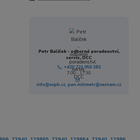
Petr Balíček - odborné poradenství,
servis, DCC
+420 721 050 382
7:00 - 17:30
info@espb.cz, pan.milimetr@seznam.cz
866_73940_129865_73940_129864_73940_12986