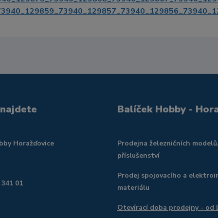
73940_129859_73940_129857_73940_129856_73940_1
 najdete
Balíček Hobby - Hor
obby Horažďovice
Prodejna železničních modelů
příslušenství
Prodej spojovacího a elektroi
 341 01
materiálu
Otevírací doba prodejny - od