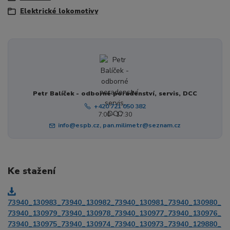
Elektrické lokomotivy
Petr Balíček - odborné poradenství, servis, DCC
+420 721 050 382
7:00 - 17:30
info@espb.cz, pan.milimetr@seznam.cz
Ke stažení
73940_130983_73940_130982_73940_130981_73940_130980_
73940_130979_73940_130978_73940_130977_73940_130976_
73940_130975_73940_130974_73940_130973_73940_129880_