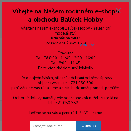
Vážení zákazníci, vítáme Vás na našem e-shopu. V rychlosti pár informací
Vítejte na Našem rodinném e-shopu
--- pro zákazníky ze Slovenska a jiných zemí, pokud chcete platit v eurech
přepněte si e-shop na euro 💶 pro přepočet měny - pravý horní roh ---
a obchodu Balíček Hobby
dobírky – pokud si z nějakého důvodu zásilku nevyzvednete, bude po
domluvě zaslána znovu s opětovnou platbou za poštovné, v opačném
případě bude zrušena a účet přidán na blacklist a rušeny následující
Vítejte na našem e-shopu Balíček Hobby - železniční
objednávky.
modelářství.
Kde nás najdete?
Horažďovice Žižkova 758
CZK
Otevřeno
Po - Pá 8:00 - 11:45 12:30 - 16:00
So - 8:00 - 11:45
0
0,00 Kč
Po telefonické domluvě kdykoliv
Info o objednávkách, přidání, odebrání položek, úpravy
objednávek na tel.: 721 050 700
paní Věra se Vás ráda ujme a s čím bude umět pomoci, pomůže.
Menu
Odborné dotazy, náměty, vše podrobné kolem železnice Já na
tel.: 721 050 382 :-)
Železniční modelářství
21625 PIKO - H0 - Elektrická lokomotiva
Těšíme se na Vás a jsme rádi, že Vás máme.
BR 186 "FYRA", DCC se zvukem
Odeslat