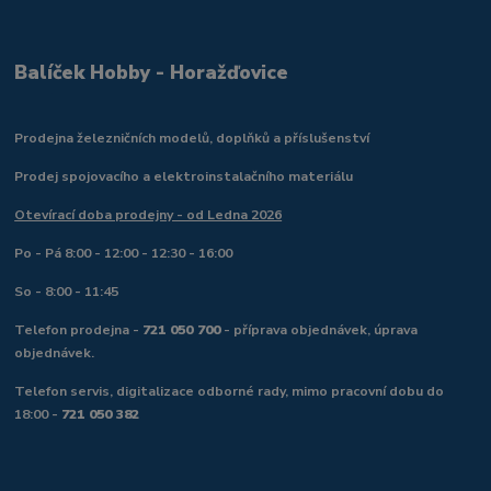
Balíček Hobby - Horažďovice
Prodejna železničních modelů, doplňků a příslušenství
Prodej spojovacího a elektroinstalačního materiálu
Otevírací doba prodejny - od Ledna 2026
Po - Pá 8:00 - 12:00 - 12:30 - 16:00
So - 8:00 - 11:45
Telefon prodejna -
721 050 700
- příprava objednávek, úprava
objednávek.
Telefon servis, digitalizace odborné rady, mimo pracovní dobu do
18:00 -
721 050 382