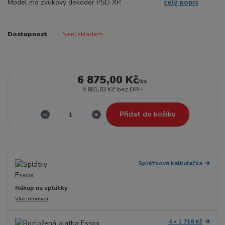
Model má zvukový dekodér PSD XP.
celý popis
Dostupnost
Není skladem
6 875,00 Kč
/
ks
5 681,82 Kč
bez DPH
Přidat do košíku
Splátková kalkulačka
Nákup na splátky
Více informací
4 × 1 718 Kč