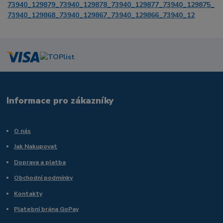
73940_129879_73940_129878_73940_129877_73940_129875_
73940_129868_73940_129867_73940_129866_73940_12
Informace pro zákazníky
O nás
Jak Nakupovat
Doprava a platba
Obchodní podmínky
Kontakty
Platební brána GoPay