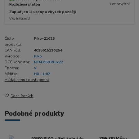
Bez navýšení
Rozložená platba
Zaplať jen 1/4 ceny a zbytek později
Více informací
Číslo
Piko-21625
produktu:
EAN kód:
4015615216254
Výrobce:
Piko
DCC konektor:
NEM 658 Plux22
Epocha:
V
Měřítko:
H0 - 1:87
Hlídat cenu / dostupnost
Do oblíbených
Podobné produkty
795,00 Kč
55300 PIKO - Set kolejí A-
/
ks