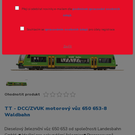
TT - DCC/ZVUK motorový vůz 650 653-
Přeji si odebírat novinky e-mailem dle
podmínek zpracování osobních
8 Waldbahn
údajů
.
Novinka
Souhlasím se
zpracováním osobních údajů
pro účely registrace.
Zavřít
Ohodnotit produkt
TT - DCC/ZVUK motorový vůz 650 653-8
Waldbahn
Dieselový železniční vůz 650 653 od společnosti Landesbahn