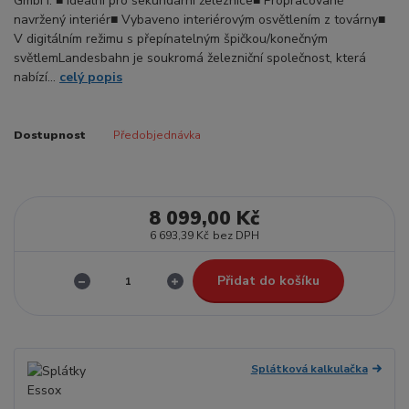
GmbH. ■ Ideální pro sekundární železnice■ Propracovaně
navržený interiér■ Vybaveno interiérovým osvětlením z továrny■
V digitálním režimu s přepínatelným špičkou/konečným
světlemLandesbahn je soukromá železniční společnost, která
nabízí...
celý popis
Dostupnost
Předobjednávka
8 099,00 Kč
6 693,39 Kč
bez DPH
Přidat do košíku
Splátková kalkulačka