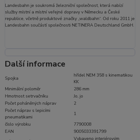
Landesbahn je soukromá železniční společnost, která nabízí
služby místní a místní veřejné dopravy v Německu a České
republice, včetně produktové značky „waldbahn“. Od roku 2011 je
Landesbahn součástí společnosti NETINERA Deutschland GmbH.
Další informace
hřídel NEM 358 s kinematikou
Spojka
KK
Minimální poloměr
286 mm
Hmotnost setrvačníku
Jo, jo
Počet poháněných náprav
2
Počet náprav s lepicími
1
pneumatikami
číslo výrobku
7790008
EAN
9005033391799
Vybaveno interiérovým