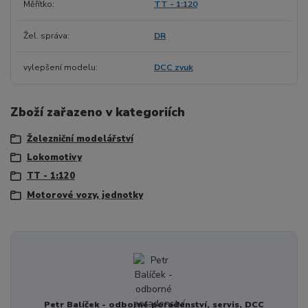
Měřítko
TT - 1:120
Žel. správa
DR
vylepšení modelu
DCC zvuk
Zboží zařazeno v kategoriích
Železniční modelářství
Lokomotivy
TT - 1:120
Motorové vozy, jednotky
Petr Balíček - odborné poradenství, servis, DCC