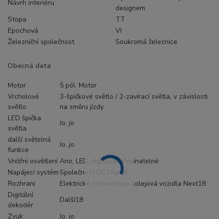
Návrh interiéru
designem
Stopa
TT
Epochová
VI
Železniční společnost
Soukromá železnice
Obecná data
Motor
5 pól. Motor
Vrcholové
3-špičkové světlo / 2-zavírací světla, v závislosti
světlo
na směru jízdy
LED špička
Jo, jo
světla
další světelná
Jo, jo
funkce
Vnitřní osvětlení
Ano, LED, digitálně přepínatelné
Napájecí systém
Společnost DC Digital
Rozhraní
Elektrické rozhraní pro kolejová vozidla Next18
Digitální
Další18
dekodér
Zvuk
Jo, jo