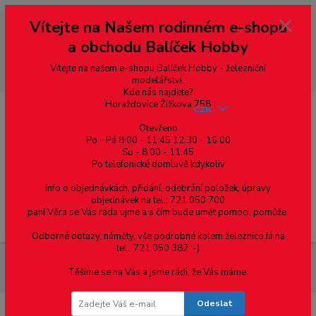
Vážení zákazníci, vítáme Vás na našem e-shopu. V rychlosti pár informací
Vítejte na Našem rodinném e-shopu
--- pro zákazníky ze Slovenska a jiných zemí, pokud chcete platit v eurech
přepněte si e-shop na euro 💶 pro přepočet měny - pravý horní roh ---
a obchodu Balíček Hobby
dobírky – pokud si z nějakého důvodu zásilku nevyzvednete, bude po
domluvě zaslána znovu s opětovnou platbou za poštovné, v opačném
případě bude zrušena a účet přidán na blacklist a rušeny následující
Vítejte na našem e-shopu Balíček Hobby - železniční
objednávky.
modelářství.
Kde nás najdete?
Horažďovice Žižkova 758
CZK
Otevřeno
Po - Pá 8:00 - 11:45 12:30 - 16:00
So - 8:00 - 11:45
0
0,00 Kč
Po telefonické domluvě kdykoliv
Info o objednávkách, přidání, odebrání položek, úpravy
objednávek na tel.: 721 050 700
paní Věra se Vás ráda ujme a s čím bude umět pomoci, pomůže.
Menu
Odborné dotazy, náměty, vše podrobné kolem železnice Já na
tel.: 721 050 382 :-)
Železniční modelářství
TT - DCC/ZVUK motorový vůz 650 653-8
Těšíme se na Vás a jsme rádi, že Vás máme.
Waldbahn
Odeslat