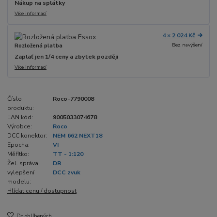
Nákup na splátky
Více informací
4 × 2 024 Kč
Bez navýšení
Rozložená platba
Zaplať jen 1/4 ceny a zbytek později
Více informací
Číslo
Roco-7790008
produktu:
EAN kód:
9005033074678
Výrobce:
Roco
DCC konektor:
NEM 662 NEXT18
Epocha:
VI
Měřítko:
TT - 1:120
Žel. správa:
DR
vylepšení
DCC zvuk
modelu:
Hlídat cenu / dostupnost
Do oblíbených