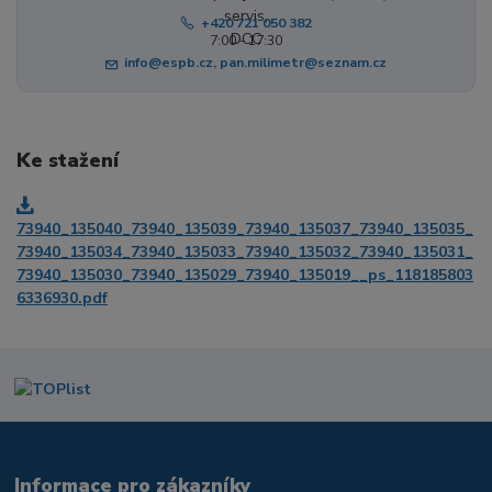
+420 721 050 382
7:00 - 17:30
info@espb.cz, pan.milimetr@seznam.cz
Ke stažení
73940_135040_73940_135039_73940_135037_73940_135035_
73940_135034_73940_135033_73940_135032_73940_135031_
73940_135030_73940_135029_73940_135019__ps_118185803
6336930.pdf
Informace pro zákazníky