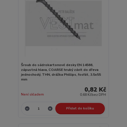
Šroub do sádrokartonové desky EN 14566,
zápustná hlava, COARSE hrubý závit do dřeva
jednochodý, THN, drážka Phillips, fosfát, 3.5x55
mm
0,82 Kč
Není skladem
0,68 Kč
bez DPH
Přidat do košíku