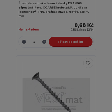
Šroub do sádrokartonové desky EN 14566,
zápustná hlava, COARSE hrubý závit do dřeva
jednochodý, THN, drážka Phillips, fosfát, 3.8x40
mm
0,68 Kč
Není skladem
0,56 Kč
bez DPH
Přidat do košíku