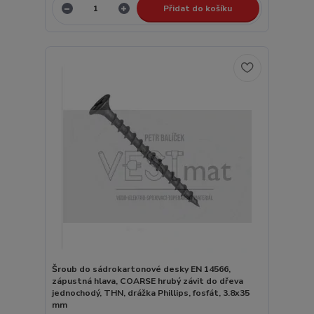
Přidat do košíku
Šroub do sádrokartonové desky EN 14566,
zápustná hlava, COARSE hrubý závit do dřeva
jednochodý, THN, drážka Phillips, fosfát, 3.8x35
mm