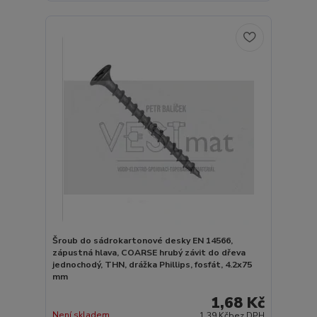
Šroub do sádrokartonové desky EN 14566,
zápustná hlava, COARSE hrubý závit do dřeva
jednochodý, THN, drážka Phillips, fosfát, 4.2x75
mm
1,68 Kč
Není skladem
1,39 Kč
bez DPH