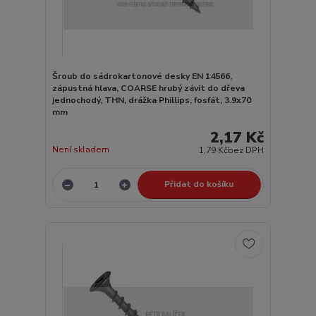
Šroub do sádrokartonové desky EN 14566,
zápustná hlava, COARSE hrubý závit do dřeva
jednochodý, THN, drážka Phillips, fosfát, 3.9x70
mm
2,17 Kč
Není skladem
1,79 Kč
bez DPH
Přidat do košíku