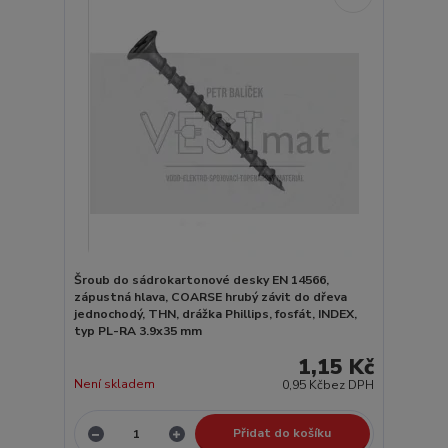
Šroub do sádrokartonové desky EN 14566,
zápustná hlava, COARSE hrubý závit do dřeva
jednochodý, THN, drážka Phillips, fosfát, INDEX,
typ PL-RA 3.9x35 mm
1,15 Kč
Není skladem
0,95 Kč
bez DPH
Přidat do košíku