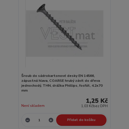
Šroub do sádrokartonové desky EN 14566,
zápustná hlava, COARSE hrubý závit do dřeva
jednochodý, THN, drážka Phillips, fosfát, 4.2x70
mm
1,25 Kč
Není skladem
1,03 Kč
bez DPH
Přidat do košíku