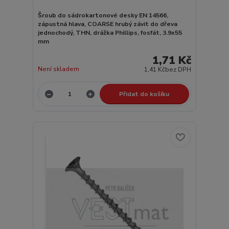
Šroub do sádrokartonové desky EN 14566,
zápustná hlava, COARSE hrubý závit do dřeva
jednochodý, THN, drážka Phillips, fosfát, 3.9x55
mm
1,71 Kč
Není skladem
1,41 Kč
bez DPH
Přidat do košíku