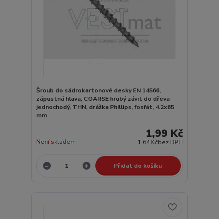
Šroub do sádrokartonové desky EN 14566,
zápustná hlava, COARSE hrubý závit do dřeva
jednochodý, THN, drážka Phillips, fosfát, 4.2x65
mm
1,99 Kč
Není skladem
1,64 Kč
bez DPH
Přidat do košíku