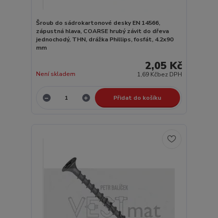
Šroub do sádrokartonové desky EN 14566,
zápustná hlava, COARSE hrubý závit do dřeva
jednochodý, THN, drážka Phillips, fosfát, 4.2x90
mm
2,05 Kč
Není skladem
1,69 Kč
bez DPH
Přidat do košíku