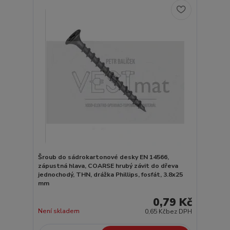
Šroub do sádrokartonové desky EN 14566,
zápustná hlava, COARSE hrubý závit do dřeva
jednochodý, THN, drážka Phillips, fosfát, 3.8x25
mm
0,79 Kč
Není skladem
0,65 Kč
bez DPH