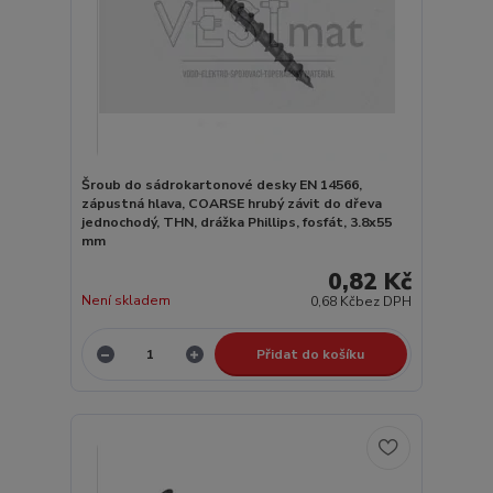
Šroub do sádrokartonové desky EN 14566,
zápustná hlava, COARSE hrubý závit do dřeva
jednochodý, THN, drážka Phillips, fosfát, 3.8x55
mm
0,82 Kč
Není skladem
0,68 Kč
bez DPH
Přidat do košíku