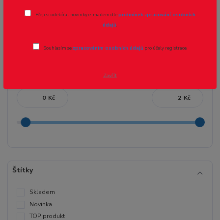
Sádrokarton TX, zápustná hlava, hrubý
Přeji si odebírat novinky e-mailem dle
podmínek zpracování osobních
závit
údajů
.
Souhlasím se
zpracováním osobních údajů
pro účely registrace.
Cena:
Zavřít
Kč
Kč
Štítky
Skladem
Novinka
TOP produkt