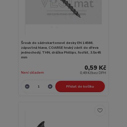
Šroub do sádrokartonové desky EN 14566,
zápustná hlava, COARSE hrubý závit do dřeva
jednochodý, THN, drážka Phillips, fosfát, 3.5x45
mm
0,59 Kč
Není skladem
0,49 Kč
bez DPH
Přidat do košíku