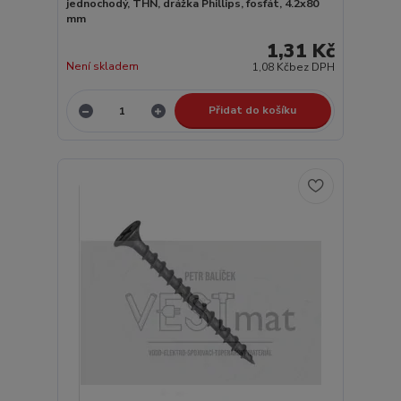
jednochodý, THN, drážka Phillips, fosfát, 4.2x80
mm
1,31 Kč
Není skladem
1,08 Kč
bez DPH
Přidat do košíku