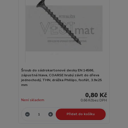
Šroub do sádrokartonové desky EN 14566,
zápustná hlava, COARSE hrubý závit do dřeva
jednochodý, THN, drážka Phillips, fosfát, 3.9x25
mm
0,80 Kč
Není skladem
0,66 Kč
bez DPH
Přidat do košíku