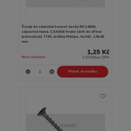
Šroub do sádrokartonové desky EN 14566,
zápustná hlava, COARSE hrubý závit do dřeva
jednochodý, THN, drážka Phillips, fosfát, 3.8x45
mm
1,25 Kč
Není skladem
1,03 Kč
bez DPH
Přidat do košíku