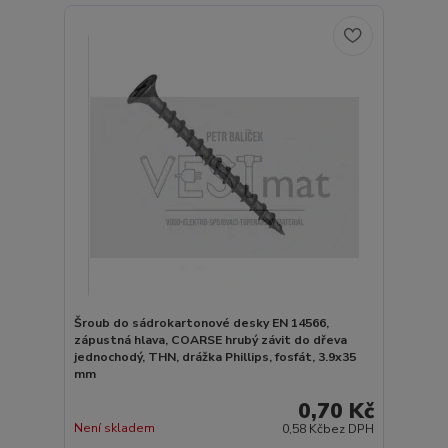
Šroub do sádrokartonové desky EN 14566,
zápustná hlava, COARSE hrubý závit do dřeva
jednochodý, THN, drážka Phillips, fosfát, 3.9x35
mm
0,70 Kč
Není skladem
0,58 Kč
bez DPH