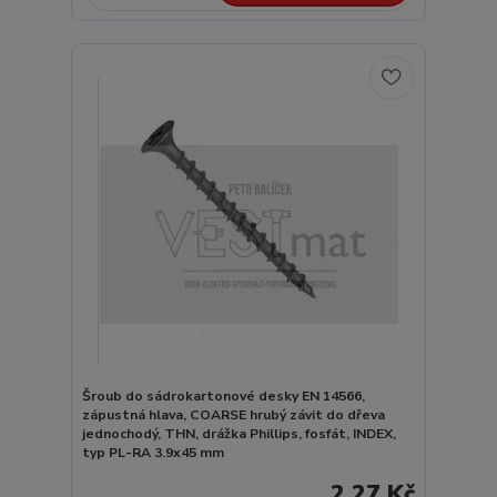
Šroub do sádrokartonové desky EN 14566,
zápustná hlava, COARSE hrubý závit do dřeva
jednochodý, THN, drážka Phillips, fosfát, INDEX,
typ PL-RA 3.9x45 mm
2,27 Kč