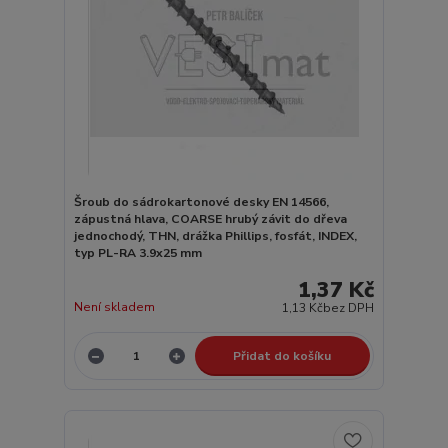
Šroub do sádrokartonové desky EN 14566,
zápustná hlava, COARSE hrubý závit do dřeva
jednochodý, THN, drážka Phillips, fosfát, INDEX,
typ PL-RA 3.9x25 mm
1,37 Kč
Není skladem
1,13 Kč
bez DPH
Přidat do košíku