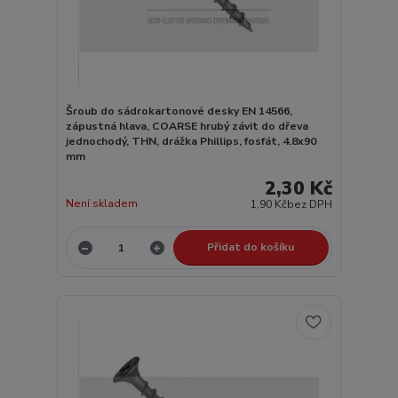
Šroub do sádrokartonové desky EN 14566,
zápustná hlava, COARSE hrubý závit do dřeva
jednochodý, THN, drážka Phillips, fosfát, 4.8x90
mm
2,30 Kč
Není skladem
1,90 Kč
bez DPH
Přidat do košíku