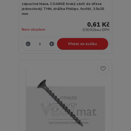
zápustná hlava, COARSE hrubý závit do dřeva
jednochodý, THN, drážka Phillips, fosfát, 3.5x25
mm
0,61 Kč
Není skladem
0,50 Kč
bez DPH
Přidat do košíku