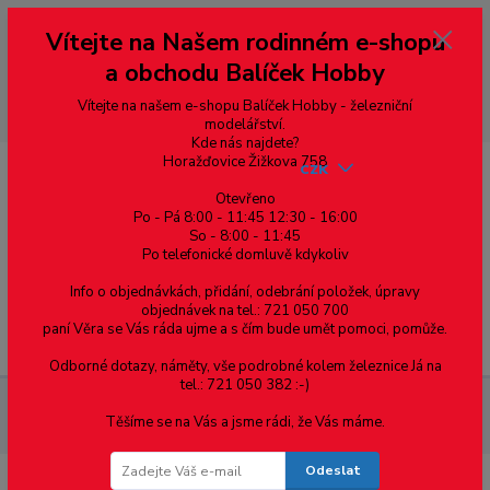
Vážení zákazníci, vítáme Vás na našem e-shopu. V rychlosti pár informací
Vítejte na Našem rodinném e-shopu
--- pro zákazníky ze Slovenska a jiných zemí, pokud chcete platit v eurech
přepněte si e-shop na euro 💶 pro přepočet měny - pravý horní roh ---
a obchodu Balíček Hobby
dobírky – pokud si z nějakého důvodu zásilku nevyzvednete, bude po
domluvě zaslána znovu s opětovnou platbou za poštovné, v opačném
případě bude zrušena a účet přidán na blacklist a rušeny následující
Vítejte na našem e-shopu Balíček Hobby - železniční
objednávky.
modelářství.
Kde nás najdete?
Horažďovice Žižkova 758
CZK
Otevřeno
Po - Pá 8:00 - 11:45 12:30 - 16:00
So - 8:00 - 11:45
0
0,00 Kč
Po telefonické domluvě kdykoliv
Info o objednávkách, přidání, odebrání položek, úpravy
objednávek na tel.: 721 050 700
paní Věra se Vás ráda ujme a s čím bude umět pomoci, pomůže.
Menu
Odborné dotazy, náměty, vše podrobné kolem železnice Já na
tel.: 721 050 382 :-)
Spojovací materiál
Vruty
Pro suchou stavbu
Sádrokarton
Těšíme se na Vás a jsme rádi, že Vás máme.
TX, zápustná hlava, hrubý závit
Odeslat