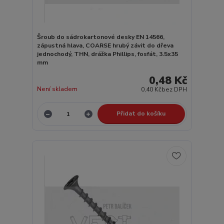
Šroub do sádrokartonové desky EN 14566,
zápustná hlava, COARSE hrubý závit do dřeva
jednochodý, THN, drážka Phillips, fosfát, 3.5x35
mm
0,48 Kč
Není skladem
0,40 Kč
bez DPH
Přidat do košíku