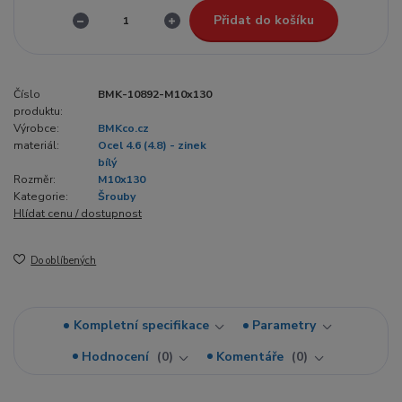
Přidat do košíku
Číslo
BMK-10892-M10x130
produktu:
Výrobce:
BMKco.cz
materiál:
Ocel 4.6 (4.8) - zinek
bílý
Rozměr:
M10x130
Kategorie:
Šrouby
Hlídat cenu / dostupnost
Do oblíbených
Kompletní specifikace
Parametry
Hodnocení
0
Komentáře
0