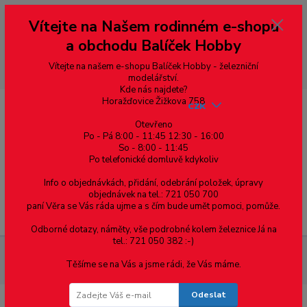
Vážení zákazníci, vítáme Vás na našem e-shopu. V rychlosti pár informací
Vítejte na Našem rodinném e-shopu
--- pro zákazníky ze Slovenska a jiných zemí, pokud chcete platit v eurech
přepněte si e-shop na euro 💶 pro přepočet měny - pravý horní roh ---
a obchodu Balíček Hobby
dobírky – pokud si z nějakého důvodu zásilku nevyzvednete, bude po
domluvě zaslána znovu s opětovnou platbou za poštovné, v opačném
případě bude zrušena a účet přidán na blacklist a rušeny následující
Vítejte na našem e-shopu Balíček Hobby - železniční
objednávky.
modelářství.
Kde nás najdete?
Horažďovice Žižkova 758
CZK
Otevřeno
Po - Pá 8:00 - 11:45 12:30 - 16:00
So - 8:00 - 11:45
0
0,00 Kč
Po telefonické domluvě kdykoliv
Info o objednávkách, přidání, odebrání položek, úpravy
objednávek na tel.: 721 050 700
paní Věra se Vás ráda ujme a s čím bude umět pomoci, pomůže.
Menu
Odborné dotazy, náměty, vše podrobné kolem železnice Já na
tel.: 721 050 382 :-)
Spojovací materiál
Šrouby
S půlkulatou hlavou
DIN 603
Těšíme se na Vás a jsme rádi, že Vás máme.
vratové
Šroub "vratový" s nízkou zaoblenou hlavou M10x130 mm
Odeslat