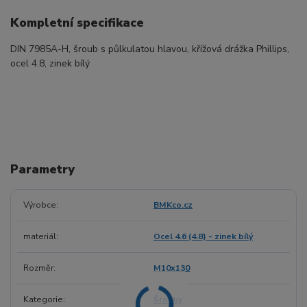
Kompletní specifikace
DIN 7985A-H, šroub s půlkulatou hlavou, křížová drážka Phillips,
ocel 4.8, zinek bílý
Parametry
Výrobce
BMKco.cz
materiál
Ocel 4.6 (4.8) - zinek bílý
Rozměr
M10x130
Kategorie
Šrouby