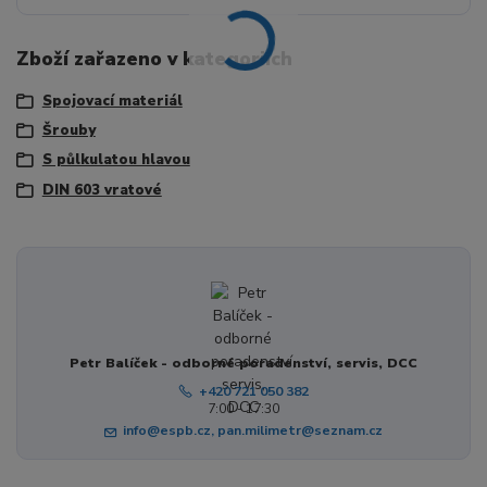
Zboží zařazeno v kategoriích
Spojovací materiál
Šrouby
S půlkulatou hlavou
DIN 603 vratové
Petr Balíček - odborné poradenství, servis, DCC
+420 721 050 382
7:00 - 17:30
info@espb.cz, pan.milimetr@seznam.cz