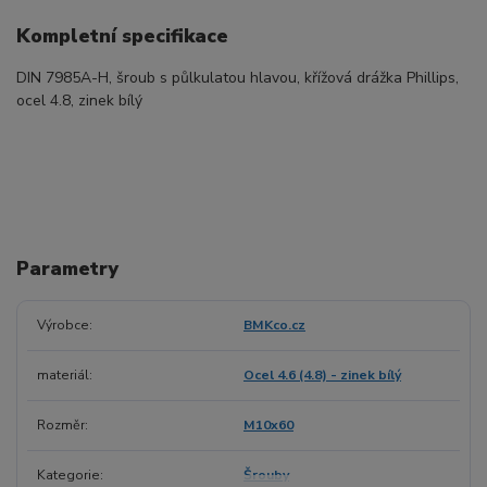
Kompletní specifikace
DIN 7985A-H, šroub s půlkulatou hlavou, křížová drážka Phillips,
ocel 4.8, zinek bílý
Parametry
Výrobce
BMKco.cz
materiál
Ocel 4.6 (4.8) - zinek bílý
Rozměr
M10x60
Kategorie
Šrouby