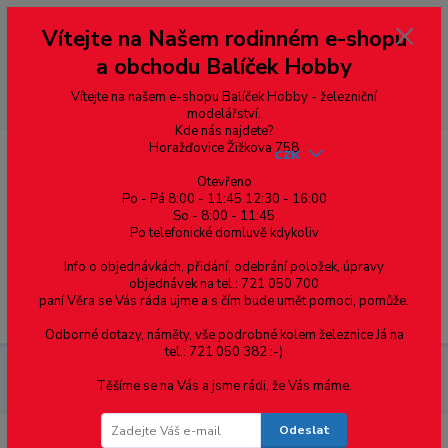
Vážení zákazníci, vítáme Vás na našem e-shopu. V rychlosti pár informací
Vítejte na Našem rodinném e-shopu
--- pro zákazníky ze Slovenska a jiných zemí, pokud chcete platit v eurech
přepněte si e-shop na euro 💶 pro přepočet měny - pravý horní roh ---
a obchodu Balíček Hobby
dobírky – pokud si z nějakého důvodu zásilku nevyzvednete, bude po
domluvě zaslána znovu s opětovnou platbou za poštovné, v opačném
případě bude zrušena a účet přidán na blacklist a rušeny následující
Vítejte na našem e-shopu Balíček Hobby - železniční
objednávky.
modelářství.
Kde nás najdete?
Horažďovice Žižkova 758
CZK
Otevřeno
Po - Pá 8:00 - 11:45 12:30 - 16:00
So - 8:00 - 11:45
0
0,00 Kč
Po telefonické domluvě kdykoliv
Info o objednávkách, přidání, odebrání položek, úpravy
objednávek na tel.: 721 050 700
paní Věra se Vás ráda ujme a s čím bude umět pomoci, pomůže.
Menu
Odborné dotazy, náměty, vše podrobné kolem železnice Já na
tel.: 721 050 382 :-)
Spojovací materiál
Šrouby
S půlkulatou hlavou
DIN 603
Těšíme se na Vás a jsme rádi, že Vás máme.
vratové
Šroub "vratový" s nízkou zaoblenou hlavou M10x60 mm
Odeslat