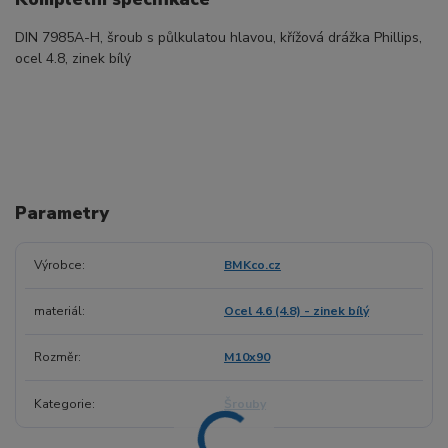
DIN 7985A-H, šroub s půlkulatou hlavou, křížová drážka Phillips,
ocel 4.8, zinek bílý
Parametry
Výrobce
BMKco.cz
materiál
Ocel 4.6 (4.8) - zinek bílý
Rozměr
M10x90
Kategorie
Šrouby