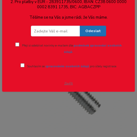
hlavou M10x90 mm
2. Pro platby v EUR - 283911735/0600, IBAN: CZ38 0600 0000
0002 8391 1735, BIC: AGBACZPP
Těšíme se na Vás a jsme rádi, že Vás máme.
Odeslat
Přeji si odebírat novinky e-mailem dle
podmínek zpracování osobních
údajů
.
Souhlasím se
zpracováním osobních údajů
pro účely registrace.
Zavřít