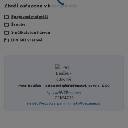
Zboží zařazeno v kategoriích
Spojovací materiál
Šrouby
S půlkulatou hlavou
DIN 603 vratové
Petr Balíček - odborné poradenství, servis, DCC
+420 721 050 382
7:00 - 17:30
info@espb.cz, pan.milimetr@seznam.cz