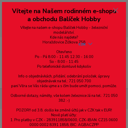
Vážení zákazníci, vítáme Vás na našem e-shopu. V rychlosti pár informací
Vítejte na Našem rodinném e-shopu
--- pro zákazníky ze Slovenska a jiných zemí, pokud chcete platit v eurech
přepněte si e-shop na euro 💶 pro přepočet měny - pravý horní roh ---
a obchodu Balíček Hobby
dobírky – pokud si z nějakého důvodu zásilku nevyzvednete, bude po
domluvě zaslána znovu s opětovnou platbou za poštovné, v opačném
případě bude zrušena a účet přidán na blacklist a rušeny následující
Vítejte na našem e-shopu Balíček Hobby - železniční
objednávky.
modelářství.
Kde nás najdete?
Horažďovice Žižkova 758
CZK
Otevřeno
Po - Pá 8:00 - 11:45 12:30 - 16:00
0
0,00 Kč
So - 8:00 - 11:45
Po telefonické domluvě kdykoliv
Info o objednávkách, přidání, odebrání položek, úpravy
Menu
objednávek na tel.: 721 050 700
paní Věra se Vás ráda ujme a s čím bude umět pomoci, pomůže.
Odborné dotazy, náměty, vše kolem železnice Já na tel.: 721 050
Spojovací materiál
Šrouby
S půlkulatou hlavou
DIN 603
382 :-)
vratové
Šroub "vratový" s nízkou zaoblenou hlavou M10x90 mm
POZOR!! od 3.8. došlo ke změně účtů jak v CZK tak v EUR!
Nově platí účty:
1. Pro platby v CZK - 283911858/0600, CZK-IBAN: CZ15 0600
Šroub "vratový" s nízkou zaoblenou
0000 0002 8391 1858, BIC: AGBACZPP