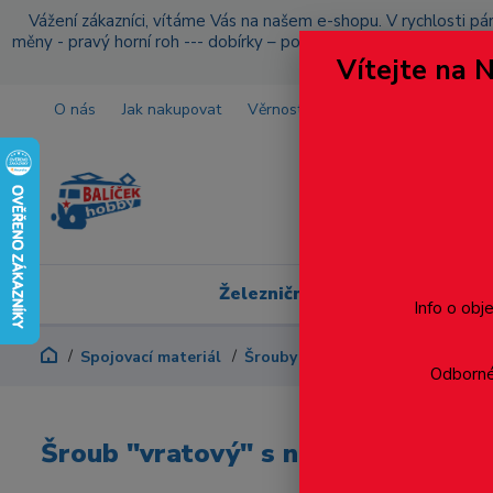
Vážení zákazníci, vítáme Vás na našem e-shopu. V rychlosti pár
měny - pravý horní roh --- dobírky – pokud si z nějakého důvo
Vítejte na 
O nás
Jak nakupovat
Věrnostní program
Doprava a p
Železniční modelářství
Info o obj
Spojovací materiál
Šrouby
S půlkulatou hlavou
Odborné 
Šroub "vratový" s nízkou zaoble