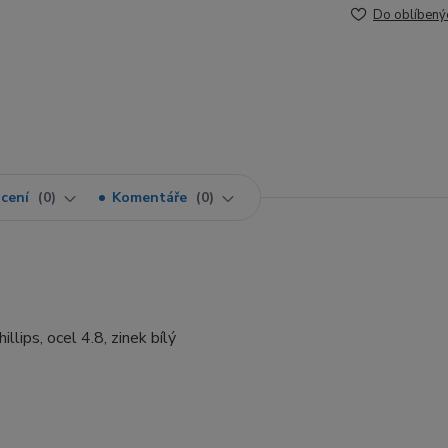
Do oblíbený
cení
0
Komentáře
0
lips, ocel 4.8, zinek bílý