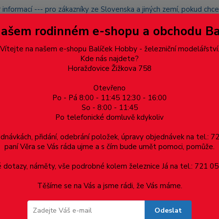
 informací --- pro zákazníky ze Slovenska a jiných zemí, pokud ch
du zásilku nevyzvednete, bude po domluvě zaslána znovu s opětov
Našem rodinném e-shopu a obchodu B
přidán na blacklist a rušeny následující objednávky.
latba
Vítejte na našem e-shopu Balíček Hobby - železniční modelářství
Více
Kde nás najdete?
Horažďovice Žižkova 758
Otevřeno
Hledat
Po - Pá 8:00 - 11:45 12:30 - 16:00
So - 8:00 - 11:45
Po telefonické domluvě kdykoliv
Dárkové poukazy, upomínkové předměty
Materiá
ednávkách, přidání, odebrání položek, úpravy objednávek na tel.: 
paní Věra se Vás ráda ujme a s čím bude umět pomoci, pomůže.
DIN 603 vratové
Šroub "vratový" s nízkou zaoblenou hlavou M5x
dotazy, náměty, vše podrobné kolem železnice Já na tel.: 721 05
Těšíme se na Vás a jsme rádi, že Vás máme.
nou hlavou M5x20 mm
Odeslat