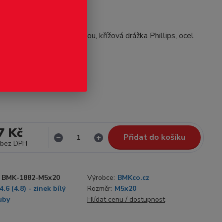
odukt
šroub s půlkulatou hlavou, křížová drážka Phillips, ocel
lý
celý popis
Skladem 1000
7 Kč
Přidat do košíku
bez DPH
BMK-1882-M5x20
Výrobce:
BMKco.cz
4.6 (4.8) - zinek bílý
Rozměr:
M5x20
uby
Hlídat cenu / dostupnost