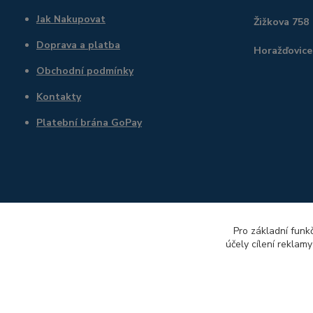
Jak Nakupovat
Žižkova 758
Doprava a platba
Horažďovice
Obchodní podmínky
Kontakty
Platební brána GoPay
Pro základní funk
účely cílení reklam