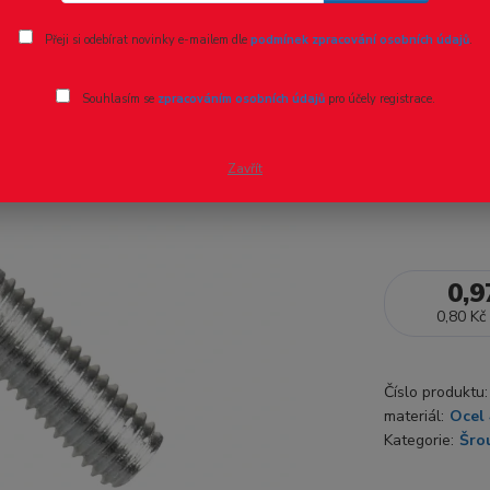
Ohodnotit pr
Přeji si odebírat novinky e-mailem dle
podmínek zpracování osobních údajů
.
DIN 7985A-H, 
Souhlasím se
zpracováním osobních údajů
pro účely registrace.
4.8, zinek bí
Zavřít
Dostupnost
0,9
0,80 Kč
Číslo produktu:
materiál:
Ocel 
Kategorie:
Šro