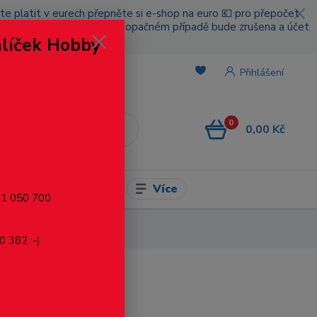
cete platit v eurech přepněte si e-shop na euro 💶 pro přepočet
nou platbou za poštovné, v opačném případě bude zrušena a účet
alíček Hobby
.
Přihlášení
0
0,00 Kč
CZK
Více
l pro modelaření
721 050 700
20 mm
0 382 :-)