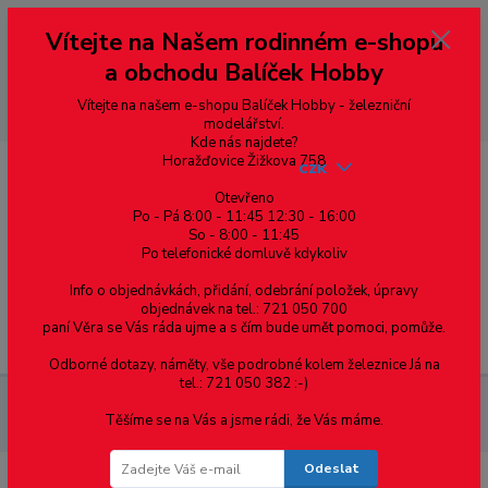
Vážení zákazníci, vítáme Vás na našem e-shopu. V rychlosti pár informací
Vítejte na Našem rodinném e-shopu
--- pro zákazníky ze Slovenska a jiných zemí, pokud chcete platit v eurech
přepněte si e-shop na euro 💶 pro přepočet měny - pravý horní roh ---
a obchodu Balíček Hobby
dobírky – pokud si z nějakého důvodu zásilku nevyzvednete, bude po
domluvě zaslána znovu s opětovnou platbou za poštovné, v opačném
případě bude zrušena a účet přidán na blacklist a rušeny následující
Vítejte na našem e-shopu Balíček Hobby - železniční
objednávky.
modelářství.
Kde nás najdete?
Horažďovice Žižkova 758
CZK
Otevřeno
Po - Pá 8:00 - 11:45 12:30 - 16:00
So - 8:00 - 11:45
0
0,00 Kč
Po telefonické domluvě kdykoliv
Info o objednávkách, přidání, odebrání položek, úpravy
objednávek na tel.: 721 050 700
paní Věra se Vás ráda ujme a s čím bude umět pomoci, pomůže.
Menu
Odborné dotazy, náměty, vše podrobné kolem železnice Já na
tel.: 721 050 382 :-)
Spojovací materiál
Šrouby
S půlkulatou hlavou
DIN 603
Těšíme se na Vás a jsme rádi, že Vás máme.
vratové
Šroub "vratový" s nízkou zaoblenou hlavou M6x32 mm
Odeslat