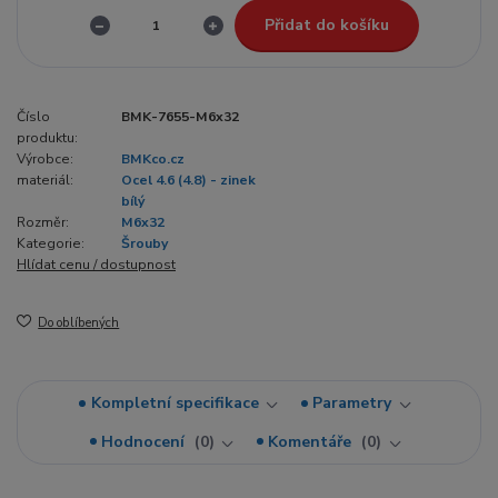
Přidat do košíku
Číslo
BMK-7655-M6x32
produktu:
Výrobce:
BMKco.cz
materiál:
Ocel 4.6 (4.8) - zinek
bílý
Rozměr:
M6x32
Kategorie:
Šrouby
Hlídat cenu / dostupnost
Do oblíbených
Kompletní specifikace
Parametry
Hodnocení
0
Komentáře
0