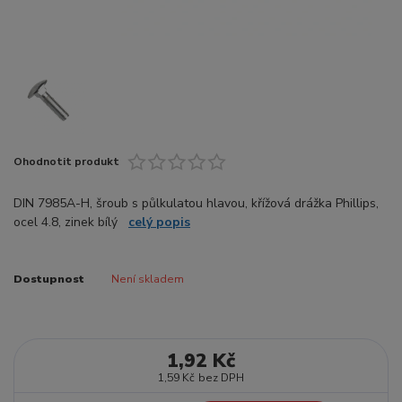
Ohodnotit produkt
DIN 7985A-H, šroub s půlkulatou hlavou, křížová drážka Phillips,
ocel 4.8, zinek bílý
celý popis
Dostupnost
Není skladem
1,92 Kč
1,59 Kč
bez DPH