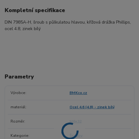
Kompletní specifikace
DIN 7985A-H, šroub s půlkulatou hlavou, křížová drážka Phillips,
ocel 4.8, zinek bílý
Parametry
Výrobce
BMKco.cz
materiál
Ocel 4.6 (4.8) - zinek bílý
Rozměr
M6x32
Kategorie
Šrouby