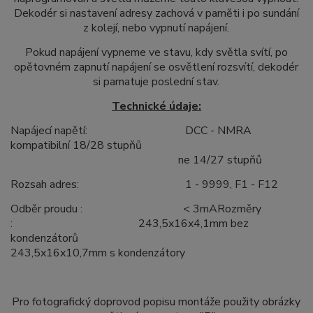
Dekodér si nastavení adresy zachová v paměti i po sundání
z kolejí, nebo vypnutí napájení.
Pokud napájení vypneme ve stavu, kdy světla svítí, po
opětovném zapnutí napájení se osvětlení rozsvítí, dekodér
si pamatuje poslední stav.
Technické údaje:
Napájecí napětí:
DCC - NMRA
kompatibilní 18/28 stupňů
ne 14/27 stupňů
Rozsah adres: 1 - 9999, F1 - F12
Odběr proudu : < 3mA
Rozměry
: 243,5x16x4,1mm bez
kondenzátorů
243,5x16x10,7mm s kondenzátory
Pro fotografický doprovod popisu montáže použity obrázky