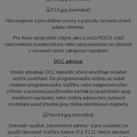
Natvarujeme a prostrčíme otvory v pojezdu, na horní straně
pásky ohneme.
Pro fixaci spoje platí stejné, jako u vozů ROCO, stačí
nadzvednout kondenzátory, nebo spoj nasazený na výliscích
v otvorech lehce zakápnout lepidlem.
DCC adresa:
Modul obsahuje DCC dekodér, který umožňuje ovládat
vnitřní osvětlení. Do programovacího režimu se uvádí
stiskem programovacího tlačítka, nebo magnetem přes
střechu v prostoru jazýčkového kontaktu na plošném spoji
(možnost nastavení, nebo změny adresy bez nutnosti
rozebírání vozu).Vhodné jsou třeba nástěnkové magnety.
Dekodér využívá „lokomotivní adresy“ a pro ovládání lze
použít libovolné tlačítko funkce
(F1-F12). Nelze nastavit