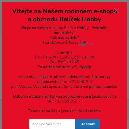
Vážení zákazníci, vítáme Vás na našem e-shopu. V rychlosti pár informací
Vítejte na Našem rodinném e-shopu
--- pro zákazníky ze Slovenska a jiných zemí, pokud chcete platit v eurech
přepněte si e-shop na euro 💶 pro přepočet měny - pravý horní roh ---
a obchodu Balíček Hobby
dobírky – pokud si z nějakého důvodu zásilku nevyzvednete, bude po
domluvě zaslána znovu s opětovnou platbou za poštovné, v opačném
případě bude zrušena a účet přidán na blacklist a rušeny následující
Vítejte na našem e-shopu Balíček Hobby - železniční
objednávky.
modelářství.
Kde nás najdete?
Horažďovice Žižkova 758
CZK
Otevřeno
Po - Pá 8:00 - 11:45 12:30 - 16:00
So - 8:00 - 11:45
0
0,00 Kč
Po telefonické domluvě kdykoliv
Info o objednávkách, přidání, odebrání položek, úpravy
objednávek na tel.: 721 050 700
paní Věra se Vás ráda ujme a s čím bude umět pomoci, pomůže.
Menu
Odborné dotazy, náměty, vše podrobné kolem železnice Já na
tel.: 721 050 382 :-)
Železniční modelářství
H0 - osvětlení s dekodérem do vozů Y,
Těšíme se na Vás a jsme rádi, že Vás máme.
9-oddílných A, A/B, teplá bílá / STE 013-W
Odeslat