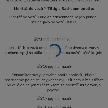
je hotovo.
Zástavba osvětlení je otázkou několika minut.
Montáž do vozů Y Tillig a Sachsenmodelle:
Montáž do vozů Tillig a Sachsenmodelle je v principu
stejná, jako do vozů ROCO,
jen u těchto vozů osvětlení nasadíme dvěma otvory v
plošném spoji na půlkruhové výlisky na boční stěně krajních
oddílů.
Snímací kontakty upravíme podle obrázků, „křídla“
ostřihneme po délce, aby konec byl užší, nemusíme stříhat
po celé délce, jen tu část, která se prostrčí skrz otvory v
pojezdu.