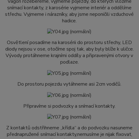
Vagón rozebereme, vyjmeme pojezdy, do kterých vložíme
snímací kontakty, z karosérie vyjmeme interiér a oddělíme
střechu. Vyjmeme i nárazníky, aby jsme neponičili vzduchové
hadice.
Osvětlení posadíme na karosérii do prostoru střechy, LED
diody nejsou v ose, otočíme spoj tak, aby byly blíže k uličce.
Vývody protáhneme krajními oddíly a připravenými otvory v
podlaze.
Do prostoru pojezdu vytáhneme asi 2cm vodičů.
Připravíme si podvozky a snímací kontakty.
Z kontaktů odstřihneme „křídla“ a do podvozku nasuneme
přednapružené snímací kontakty,nemusíme je nijak fixovat,