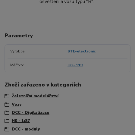
osvětlení a vozu typu "B".
Parametry
Výrobce
STE-electronic
Měřítko
H0 - 1:87
Zboží zařazeno v kategoriích
Železniční modelářství
Vozy
DCC - Digitalizace
H0 - 1:87
DCC - moduly