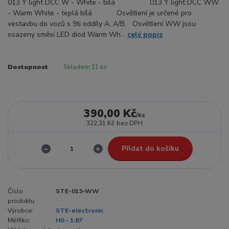
013 Y light DCC W - White - bílá 013 Y light DCC WW
- Warm White - teplá bílá Osvětlení je určené pro
vestavbu do vozů s 9ti oddíly A, A/B. Osvětlení WW jsou
osazeny směsí LED diod Warm Wh...
celý popis
Dostupnost
Skladem 11 ks
390,00 Kč
/
ks
322,31 Kč
bez DPH
Přidat do košíku
Číslo
STE-013-WW
produktu:
Výrobce:
STE-electronic
Měřítko:
H0 - 1:87