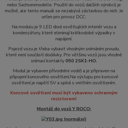
nebo Sachsenmodelle. Použití do vozů dalších výrobců je
možné, ale tento manuál se nezabývá zástavbou do nich. Je
určen pro provoz DCC.
Na modulu je 9 LED diod osvětlujících interiér vozu a
kondenzátory, které eliminují krátkodobé výpadky v
napájení.
Pojezd vozu je třeba vybavit vhodným snímáním proudu,
které není součástí dodávky. Pro většinu vozů jsou vhodné
snímací kontakty
050 2SK1-HO.
Modul je vybaven přívodními vodiči a je připraven na
připojení koncového osvětlení.
Na výstupu pro koncové
osvětlení je napětí 5V a spíná s vnitřním osvětlením.
Koncové osvětlení musí být vybaveno ochranným
rezistorem!
Montáž do vozů Y ROCO: