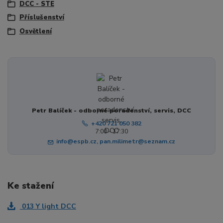
DCC - STE
Příslušenství
Osvětlení
Petr Balíček - odborné poradenství, servis, DCC
+420 721 050 382
7:00 - 17:30
info@espb.cz, pan.milimetr@seznam.cz
Ke stažení
013 Y light DCC