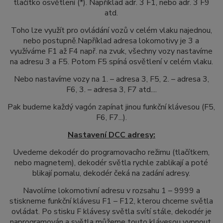
tlačítko osvětlení (*). Například adr. 3 F1, nebo adr. 3 F9
atd.
Toho lze využít pro ovládání vozů v celém vlaku najednou,
nebo postupně.
Například adresa lokomotivy je 3 a
využíváme F1 až F4 např. na zvuk, všechny vozy nastavíme
na adresu 3 a F5. Potom F5 spíná osvětlení v celém vlaku.
Nebo nastavíme vozy na 1. – adresa 3, F5, 2. – adresa 3,
F6, 3. – adresa 3, F7 atd....
Pak budeme každý vagón zapínat jinou funkční klávesou (F5,
F6, F7...).
Nastavení DCC adresy:
Uvedeme dekodér do programovacího režimu (tlačítkem,
nebo magnetem), dekodér světla rychle zablikají a poté
blikají pomalu, dekodér čeká na zadání adresy.
Navolíme lokomotivní adresu v rozsahu 1 – 9999 a
stiskneme funkční
klávesu
F1 – F12, kterou chceme světla
ovládat. Po stisku F klávesy světla svítí stále, dekodér je
naprogramován a světla můžeme touto klávesou vypnout.