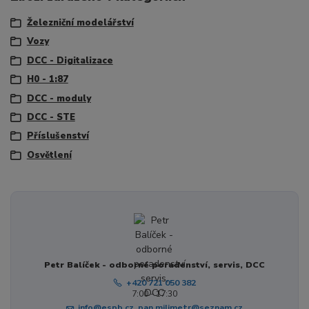
Železniční modelářství
Vozy
DCC - Digitalizace
H0 - 1:87
DCC - moduly
DCC - STE
Příslušenství
Osvětlení
Petr Balíček - odborné poradenství, servis, DCC
+420 721 050 382
7:00 - 17:30
info@espb.cz, pan.milimetr@seznam.cz