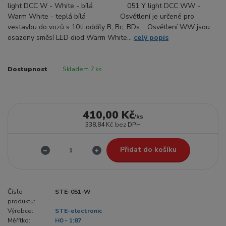
light DCC W - White - bílá 051 Y light DCC WW -
Warm White - teplá bílá Osvětlení je určené pro
vestavbu do vozů s 10ti oddíly B, Bc, BDs. Osvětlení WW jsou
osazeny směsí LED diod Warm White...
celý popis
Dostupnost
Skladem 7 ks
410,00 Kč
/
ks
338,84 Kč
bez DPH
Přidat do košíku
Číslo
STE-051-W
produktu:
Výrobce:
STE-electronic
Měřítko:
H0 - 1:87