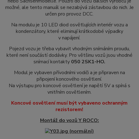
nebo Sachsenmodelle. Použití do vozů dalších výrobců je
možné, ale tento manuál se nezabývá zástavbou do nich. Je
určen pro provoz DCC.
Na modulu je 10 LED diod osvětlujících interiér vozu a
kondenzátory, které eliminují krátkodobé výpadky
v napájení.
Pojezd vozu je třeba vybavit vhodným snímáním proudu,
které není součástí dodávky. Pro většinu vozů jsou vhodné
snímací kontakty
050 2SK1-HO.
Modul je vybaven přívodními vodiči a je připraven na
připojení koncového osvětlení.
Na výstupu pro koncové osvětlení je napětí 5V a spíná s
vnitřním osvětlením.
Koncové osvětlení musí být vybaveno ochranným
rezistorem!
Montáž do vozů Y ROCO: