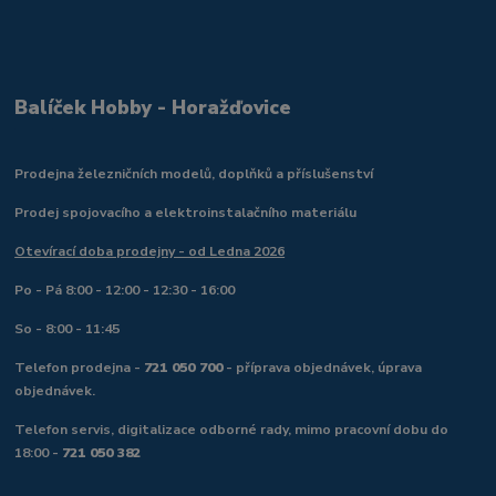
Balíček Hobby - Horažďovice
Prodejna železničních modelů, doplňků a příslušenství
Prodej spojovacího a elektroinstalačního materiálu
Otevírací doba prodejny - od Ledna 2026
Po - Pá 8:00 - 12:00 - 12:30 - 16:00
So - 8:00 - 11:45
Telefon prodejna -
721 050 700
- příprava objednávek, úprava
objednávek.
Telefon servis, digitalizace odborné rady, mimo pracovní dobu do
18:00 -
721 050 382