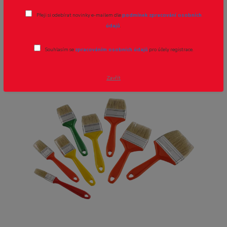
Štětec AMIKO 30mm
Přeji si odebírat novinky e-mailem dle
podmínek zpracování osobních
údajů
.
Novinka
Souhlasím se
zpracováním osobních údajů
pro účely registrace.
Zavřít