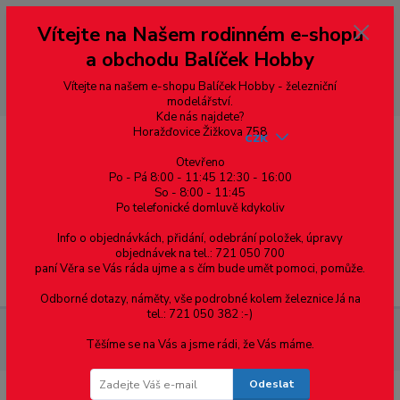
Vážení zákazníci, vítáme Vás na našem e-shopu. V rychlosti pár informací
Vítejte na Našem rodinném e-shopu
--- pro zákazníky ze Slovenska a jiných zemí, pokud chcete platit v eurech
přepněte si e-shop na euro 💶 pro přepočet měny - pravý horní roh ---
a obchodu Balíček Hobby
dobírky – pokud si z nějakého důvodu zásilku nevyzvednete, bude po
domluvě zaslána znovu s opětovnou platbou za poštovné, v opačném
případě bude zrušena a účet přidán na blacklist a rušeny následující
Vítejte na našem e-shopu Balíček Hobby - železniční
objednávky.
modelářství.
Kde nás najdete?
Horažďovice Žižkova 758
CZK
Otevřeno
Po - Pá 8:00 - 11:45 12:30 - 16:00
So - 8:00 - 11:45
0
0,00 Kč
Po telefonické domluvě kdykoliv
Info o objednávkách, přidání, odebrání položek, úpravy
objednávek na tel.: 721 050 700
paní Věra se Vás ráda ujme a s čím bude umět pomoci, pomůže.
Menu
Odborné dotazy, náměty, vše podrobné kolem železnice Já na
tel.: 721 050 382 :-)
Železniční modelářství
Stavba kolejiště / Krajina
Barvy,
Těšíme se na Vás a jsme rádi, že Vás máme.
pigmenty a příslušenství
Štětec AMIKO 30mm
Odeslat