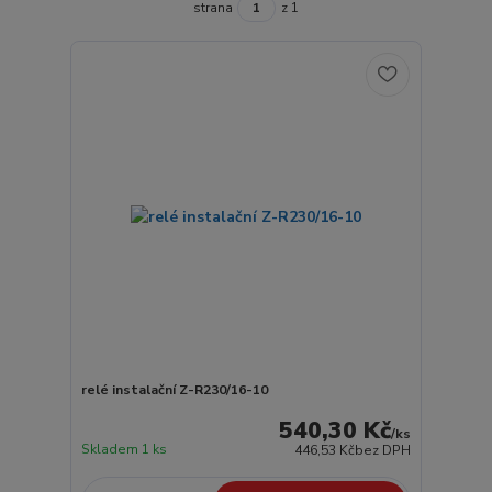
strana
z 1
relé instalační Z-R230/16-10
540,30 Kč
/
ks
Skladem 1 ks
446,53 Kč
bez DPH