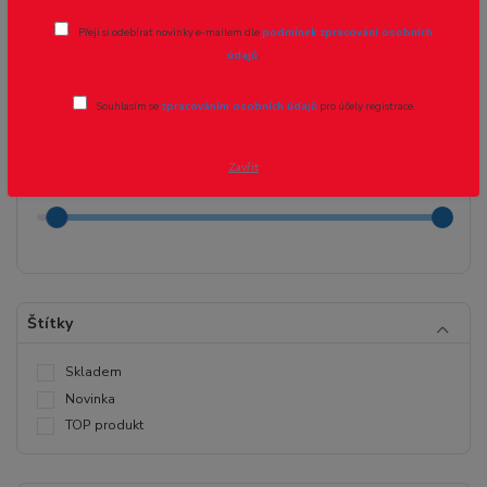
Přeji si odebírat novinky e-mailem dle
podmínek zpracování osobních
údajů
.
Cena:
Souhlasím se
zpracováním osobních údajů
pro účely registrace.
Kč
Kč
Zavřít
Štítky
Skladem
Novinka
TOP produkt