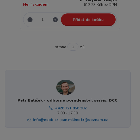
Není skladem
612,23 Kč
bez DPH
Přidat do košíku
strana
z 1
Petr Balíček - odborné poradenství, servis, DCC
+420 721 050 382
7:00 - 17:30
info@espb.cz, pan.milimetr@seznam.cz