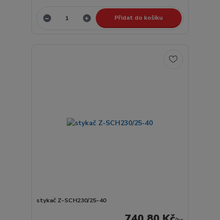
Přidat do košíku
stykač Z-SCH230/25-40
740,80 Kč
/
ks