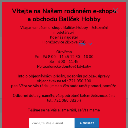
Vážení zákazníci, vítáme Vás na našem e-shopu. V rychlosti pár informací
Vítejte na Našem rodinném e-shopu
--- pro zákazníky ze Slovenska a jiných zemí, pokud chcete platit v eurech
přepněte si e-shop na euro 💶 pro přepočet měny - pravý horní roh ---
a obchodu Balíček Hobby
dobírky – pokud si z nějakého důvodu zásilku nevyzvednete, bude po
domluvě zaslána znovu s opětovnou platbou za poštovné, v opačném
případě bude zrušena a účet přidán na blacklist a rušeny následující
Vítejte na našem e-shopu Balíček Hobby - železniční
objednávky.
modelářství.
Kde nás najdete?
Horažďovice Žižkova 758
CZK
Otevřeno
Po - Pá 8:00 - 11:45 12:30 - 16:00
So - 8:00 - 11:45
0
0,00 Kč
Po telefonické domluvě kdykoliv
Info o objednávkách, přidání, odebrání položek, úpravy
objednávek na tel.: 721 050 700
paní Věra se Vás ráda ujme a s čím bude umět pomoci, pomůže.
Menu
Odborné dotazy, náměty, vše podrobné kolem železnice Já na
tel.: 721 050 382 :-)
Elektromateriál
Jističe, pojistky, chrániče
Stykače
Těšíme se na Vás a jsme rádi, že Vás máme.
Odeslat
Stykače