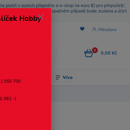
cete platit v eurech přepněte si e-shop na euro 💶 pro přepočet
nou platbou za poštovné, v opačném případě bude zrušena a účet
alíček Hobby
.
Přihlášení
0
0,00 Kč
CZK
Více
l pro modelaření
721 050 700
zinek bílý, 3.0x16 mm
0 382 :-)
ý, 3.0x16 mm