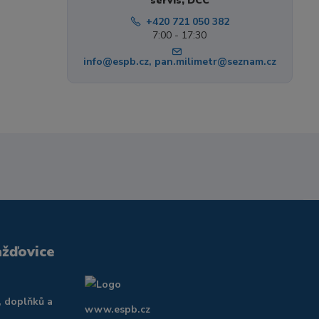
servis, DCC
+420 721 050 382
7:00 - 17:30
info@espb.cz, pan.milimetr@seznam.cz
ažďovice
, doplňků a
www.espb.cz