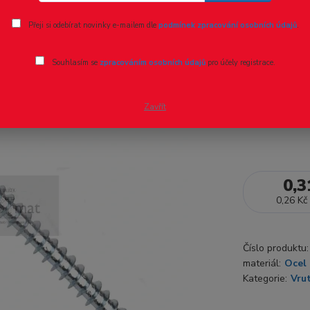
Ohodnotit pr
Přeji si odebírat novinky e-mailem dle
podmínek zpracování osobních údajů
.
vlastnosti:3
Souhlasím se
zpracováním osobních údajů
pro účely registrace.
14592+A1:
Zavřít
Dostupnost
0,3
0,26 Kč
Číslo produktu:
materiál:
Ocel 
Kategorie:
Vru