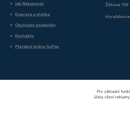
Jak Nakupovat
Žižkova 758
Doprava a platba
Horažďovice
Obchodní podmínky
Kontakty
Platební brána GoPay
Pro základní funk
účely cílení reklam