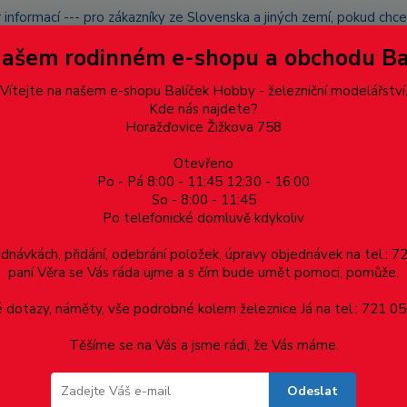
 informací --- pro zákazníky ze Slovenska a jiných zemí, pokud ch
du zásilku nevyzvednete, bude po domluvě zaslána znovu s opětov
Našem rodinném e-shopu a obchodu B
přidán na blacklist a rušeny následující objednávky.
latba
Vítejte na našem e-shopu Balíček Hobby - železniční modelářství
Více
Kde nás najdete?
Horažďovice Žižkova 758
Otevřeno
Hledat
Po - Pá 8:00 - 11:45 12:30 - 16:00
So - 8:00 - 11:45
Po telefonické domluvě kdykoliv
Dárkové poukazy, upomínkové předměty
Materiá
ednávkách, přidání, odebrání položek, úpravy objednávek na tel.: 
paní Věra se Vás ráda ujme a s čím bude umět pomoci, pomůže.
a Pz
Univerzální vrut, půlkulatá hlava, celý závit, drážka Pozidrive, 
dotazy, náměty, vše podrobné kolem železnice Já na tel.: 721 05
Těšíme se na Vás a jsme rádi, že Vás máme.
celý závit, drážka Pozidrive, zinek bíl
Odeslat