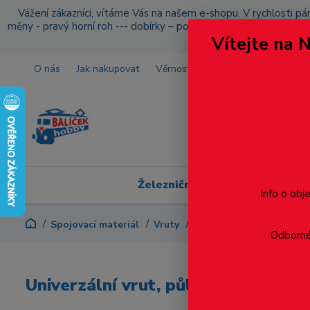
Vážení zákazníci, vítáme Vás na našem e-shopu. V rychlosti pár
měny - pravý horní roh --- dobírky – pokud si z nějakého důvo
Vítejte na 
O nás
Jak nakupovat
Věrnostní program
Doprava a p
Železniční modelářství
Info o obj
Spojovací materiál
Vruty
Půlkulatá hlava
Drážk
Odborné 
Univerzální vrut, půlkulatá hlava, 