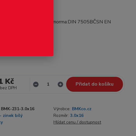
odukt
.0x16ocel C1022zinek bílýnorma:DIN 7505BČSN EN
2012
celý popis
Skladem 1000
1 Kč
Přidat do košíku
bez DPH
BMK-231-3.0x16
Výrobce:
BMKco.cz
- zinek bílý
Rozměr:
3.0x16
ty
Hlídat cenu / dostupnost