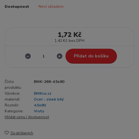
Dostupnost
Není skladem
1,72 Kč
1,42 Kč
bez DPH
Přidat do košíku
Číslo
BMK-268-4.5x80
produktu:
Výrobce:
BMKco.cz
materiál:
Ocel - zinek bílý
Rozměr:
4.5x80
Kategorie:
Vruty
Hlídat cenu / dostupnost
Do oblíbených