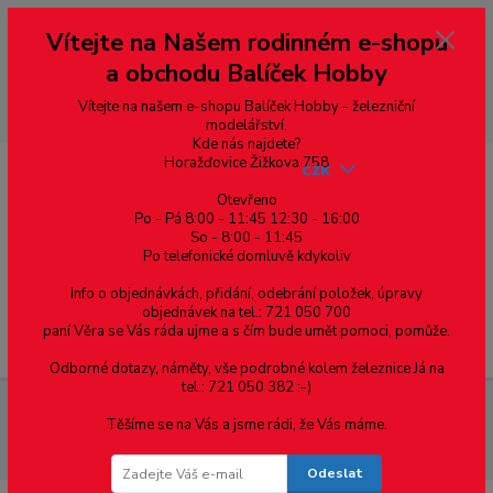
Vážení zákazníci, vítáme Vás na našem e-shopu. V rychlosti pár informací
Vítejte na Našem rodinném e-shopu
--- pro zákazníky ze Slovenska a jiných zemí, pokud chcete platit v eurech
přepněte si e-shop na euro 💶 pro přepočet měny - pravý horní roh ---
a obchodu Balíček Hobby
dobírky – pokud si z nějakého důvodu zásilku nevyzvednete, bude po
domluvě zaslána znovu s opětovnou platbou za poštovné, v opačném
případě bude zrušena a účet přidán na blacklist a rušeny následující
Vítejte na našem e-shopu Balíček Hobby - železniční
objednávky.
modelářství.
Kde nás najdete?
Horažďovice Žižkova 758
CZK
Otevřeno
Po - Pá 8:00 - 11:45 12:30 - 16:00
So - 8:00 - 11:45
0
0,00 Kč
Po telefonické domluvě kdykoliv
Info o objednávkách, přidání, odebrání položek, úpravy
objednávek na tel.: 721 050 700
paní Věra se Vás ráda ujme a s čím bude umět pomoci, pomůže.
Menu
Odborné dotazy, náměty, vše podrobné kolem železnice Já na
tel.: 721 050 382 :-)
Spojovací materiál
Vruty
Půlkulatá hlava
Drážka Pz
Těšíme se na Vás a jsme rádi, že Vás máme.
Univerzální vrut, půlkulatá hlava, celý závit, drážka Pozidrive, zinek bílý,
5x16 mm
Odeslat