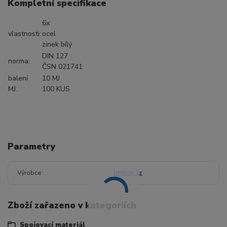
Kompletní specifikace
6x
vlastnosti:
ocel
zinek bílý
DIN 127
norma:
ČSN 021741
balení
10 MJ
MJ:
100 KUS
Parametry
Výrobce
BMKco.cz
Zboží zařazeno v kategoriích
Spojovací materiál