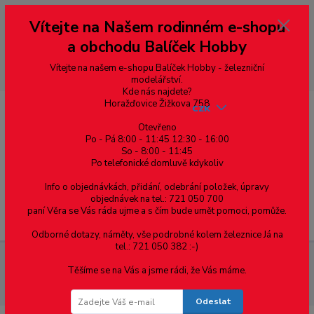
Vážení zákazníci, vítáme Vás na našem e-shopu. V rychlosti pár informací
Vítejte na Našem rodinném e-shopu
--- pro zákazníky ze Slovenska a jiných zemí, pokud chcete platit v eurech
přepněte si e-shop na euro 💶 pro přepočet měny - pravý horní roh ---
a obchodu Balíček Hobby
dobírky – pokud si z nějakého důvodu zásilku nevyzvednete, bude po
domluvě zaslána znovu s opětovnou platbou za poštovné, v opačném
případě bude zrušena a účet přidán na blacklist a rušeny následující
Vítejte na našem e-shopu Balíček Hobby - železniční
objednávky.
modelářství.
Kde nás najdete?
Horažďovice Žižkova 758
CZK
Otevřeno
Po - Pá 8:00 - 11:45 12:30 - 16:00
So - 8:00 - 11:45
0
0,00 Kč
Po telefonické domluvě kdykoliv
Info o objednávkách, přidání, odebrání položek, úpravy
objednávek na tel.: 721 050 700
paní Věra se Vás ráda ujme a s čím bude umět pomoci, pomůže.
Menu
Odborné dotazy, náměty, vše podrobné kolem železnice Já na
tel.: 721 050 382 :-)
Spojovací materiál
Podložky
DIN 127A obdélníkový průřez,
Těšíme se na Vás a jsme rádi, že Vás máme.
vyhnuté konce
DIN 127A podložka pružná s obdélníkovým
průřezem, ocel, zinek bílý, M6(6.1)
Odeslat