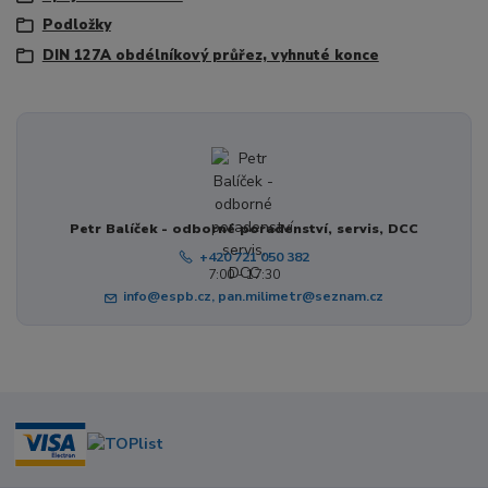
Podložky
DIN 127A obdélníkový průřez, vyhnuté konce
Petr Balíček - odborné poradenství, servis, DCC
+420 721 050 382
7:00 - 17:30
info@espb.cz, pan.milimetr@seznam.cz