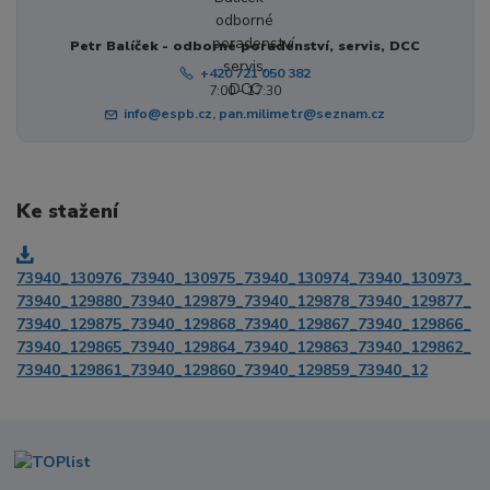
Petr Balíček - odborné poradenství, servis, DCC
+420 721 050 382
7:00 - 17:30
info@espb.cz, pan.milimetr@seznam.cz
Ke stažení
73940_130976_73940_130975_73940_130974_73940_130973_
73940_129880_73940_129879_73940_129878_73940_129877_
73940_129875_73940_129868_73940_129867_73940_129866_
73940_129865_73940_129864_73940_129863_73940_129862_
73940_129861_73940_129860_73940_129859_73940_12