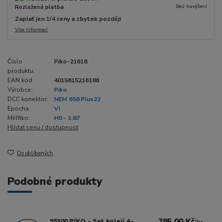
Bez navýšení
Rozložená platba
Zaplať jen 1/4 ceny a zbytek později
Více informací
Číslo
Piko-21618
produktu:
EAN kód:
4015615216186
Výrobce:
Piko
DCC konektor:
NEM 658 Plux22
Epocha:
VI
Měřítko:
H0 - 1:87
Hlídat cenu / dostupnost
Do oblíbených
Podobné produkty
795,00 Kč
55300 PIKO - Set kolejí A-
/
ks