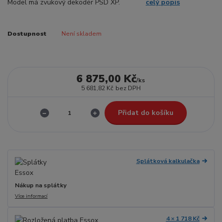
Model má zvukový dekodér PSD XP.
celý popis
Dostupnost
Není skladem
6 875,00 Kč
/
ks
5 681,82 Kč
bez DPH
Přidat do košíku
Splátková kalkulačka
Nákup na splátky
Více informací
4 × 1 718 Kč