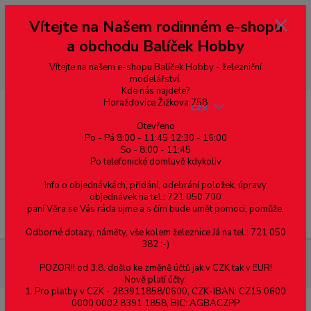
Vážení zákazníci, vítáme Vás na našem e-shopu. V rychlosti pár informací
Vítejte na Našem rodinném e-shopu
--- pro zákazníky ze Slovenska a jiných zemí, pokud chcete platit v eurech
přepněte si e-shop na euro 💶 pro přepočet měny - pravý horní roh ---
a obchodu Balíček Hobby
dobírky – pokud si z nějakého důvodu zásilku nevyzvednete, bude po
domluvě zaslána znovu s opětovnou platbou za poštovné, v opačném
případě bude zrušena a účet přidán na blacklist a rušeny následující
Vítejte na našem e-shopu Balíček Hobby - železniční
objednávky.
modelářství.
Kde nás najdete?
Horažďovice Žižkova 758
CZK
Otevřeno
Po - Pá 8:00 - 11:45 12:30 - 16:00
So - 8:00 - 11:45
0
0,00 Kč
Po telefonické domluvě kdykoliv
Info o objednávkách, přidání, odebrání položek, úpravy
objednávek na tel.: 721 050 700
paní Věra se Vás ráda ujme a s čím bude umět pomoci, pomůže.
Menu
Odborné dotazy, náměty, vše kolem železnice Já na tel.: 721 050
382 :-)
Železniční modelářství
21618 PIKO - H0 - Elektrická lokomotiva
POZOR!! od 3.8. došlo ke změně účtů jak v CZK tak v EUR!
EU43 "Orlen", DCC se zvukem
Nově platí účty:
1. Pro platby v CZK - 283911858/0600, CZK-IBAN: CZ15 0600
0000 0002 8391 1858, BIC: AGBACZPP