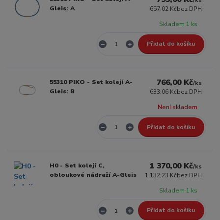
Gleis: A
657,02 Kč
bez DPH
Skladem 1 ks
Přidat do košíku
766,00 Kč
55310 PIKO - Set kolejí A-
/
ks
Gleis: B
633,06 Kč
bez DPH
Není skladem
Přidat do košíku
1 370,00 Kč
H0 - Set kolejí C,
/
ks
obloukové nádraží A-Gleis
1 132,23 Kč
bez DPH
Skladem 1 ks
Přidat do košíku