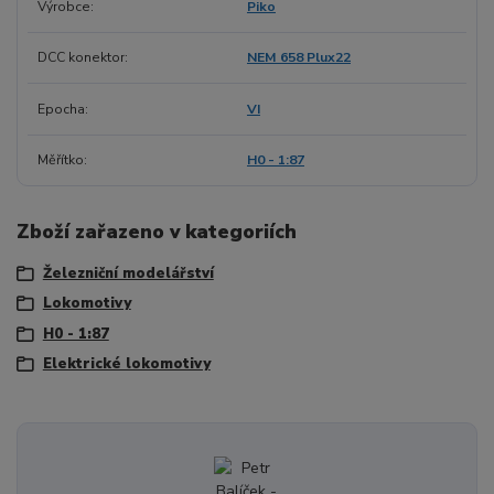
Výrobce
Piko
DCC konektor
NEM 658 Plux22
Epocha
VI
Měřítko
H0 - 1:87
Zboží zařazeno v kategoriích
Železniční modelářství
Lokomotivy
H0 - 1:87
Elektrické lokomotivy