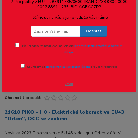
21618 PIKO - H0 - Elektrická
2. Pro platby v EUR - 283911735/0600, IBAN: CZ38 0600 0000
0002 8391 1735, BIC: AGBACZPP
lokomotiva EU43 "Orlen", DCC se
Těšíme se na Vás a jsme rádi, že Vás máme.
zvukem
Odeslat
Přeji si odebírat novinky e-mailem dle
podmínek zpracování osobních
údajů
.
Souhlasím se
zpracováním osobních údajů
pro účely registrace.
Zavřít
Ohodnotit produkt
21618 PIKO - H0 - Elektrická lokomotiva EU43
"Orlen", DCC se zvukem
Novinka 2023 Tisková verze EU 43 v designu Orlen v éře VI.