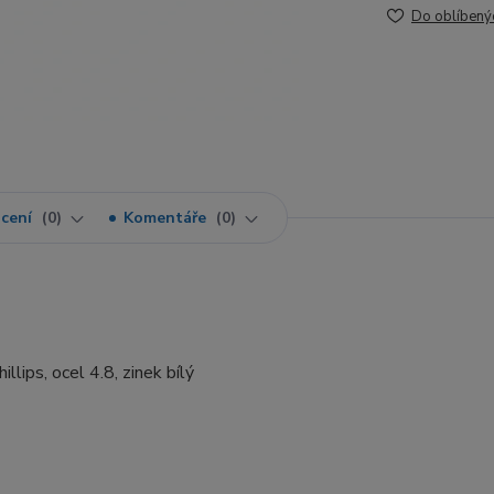
Do oblíbený
cení
0
Komentáře
0
lips, ocel 4.8, zinek bílý