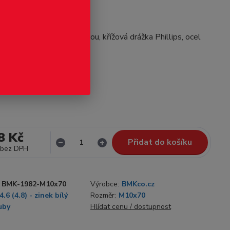
odukt
šroub s půlkulatou hlavou, křížová drážka Phillips, ocel
lý
celý popis
Skladem 200
8 Kč
Přidat do košíku
bez DPH
BMK-1982-M10x70
Výrobce:
BMKco.cz
4.6 (4.8) - zinek bílý
Rozměr:
M10x70
uby
Hlídat cenu / dostupnost