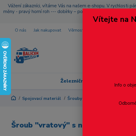
Vážení zákazníci, vítáme Vás na našem e-shopu. V rychlosti pár
měny - pravý horní roh --- dobírky – pokud si z nějakého důvo
Vítejte na 
O nás
Jak nakupovat
Věrnostní program
Doprava a p
Železniční modelářství
Info o obj
Spojovací materiál
Šrouby
S půlkulatou hlavou
Odborné 
Šroub "vratový" s nízkou zaoble