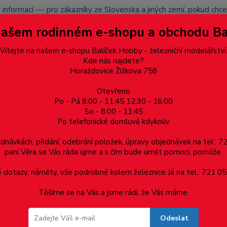
 informací --- pro zákazníky ze Slovenska a jiných zemí, pokud ch
du zásilku nevyzvednete, bude po domluvě zaslána znovu s opětov
Našem rodinném e-shopu a obchodu B
přidán na blacklist a rušeny následující objednávky.
latba
Vítejte na našem e-shopu Balíček Hobby - železniční modelářství
Více
Kde nás najdete?
Horažďovice Žižkova 758
Otevřeno
Hledat
Po - Pá 8:00 - 11:45 12:30 - 16:00
So - 8:00 - 11:45
Po telefonické domluvě kdykoliv
Dárkové poukazy, upomínkové předměty
Materiá
ednávkách, přidání, odebrání položek, úpravy objednávek na tel.: 
paní Věra se Vás ráda ujme a s čím bude umět pomoci, pomůže.
DIN 603 vratové
Šroub "vratový" s nízkou zaoblenou hlavou M1
dotazy, náměty, vše podrobné kolem železnice Já na tel.: 721 05
Těšíme se na Vás a jsme rádi, že Vás máme.
nou hlavou M10x70 mm
Odeslat