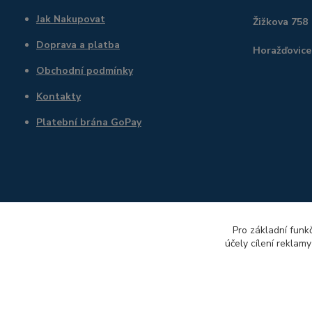
Jak Nakupovat
Žižkova 758
Doprava a platba
Horažďovice
Obchodní podmínky
Kontakty
Platební brána GoPay
Pro základní funk
účely cílení reklam