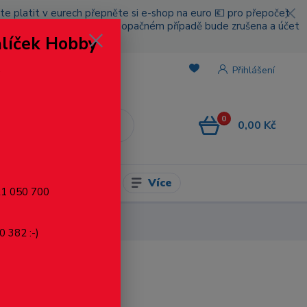
cete platit v eurech přepněte si e-shop na euro 💶 pro přepočet
nou platbou za poštovné, v opačném případě bude zrušena a účet
alíček Hobby
.
Přihlášení
0
0,00 Kč
CZK
Více
l pro modelaření
721 050 700
0x70 mm
0 382 :-)