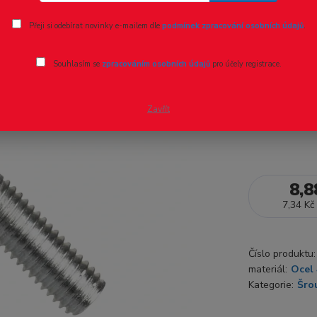
Ohodnotit pr
Přeji si odebírat novinky e-mailem dle
podmínek zpracování osobních údajů
.
DIN 7985A-H, 
Souhlasím se
zpracováním osobních údajů
pro účely registrace.
4.8, zinek bí
Zavřít
Dostupnost
8,8
7,34 Kč
Číslo produktu:
materiál:
Ocel 
Kategorie:
Šro