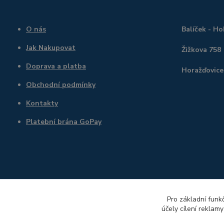
O nás
Balíček - H
Jak Nakupovat
Žižkova 758
Doprava a platba
Horažďovice
Obchodní podmínky
Kontakty
Platební brána GoPay
Pro základní funk
účely cílení reklam