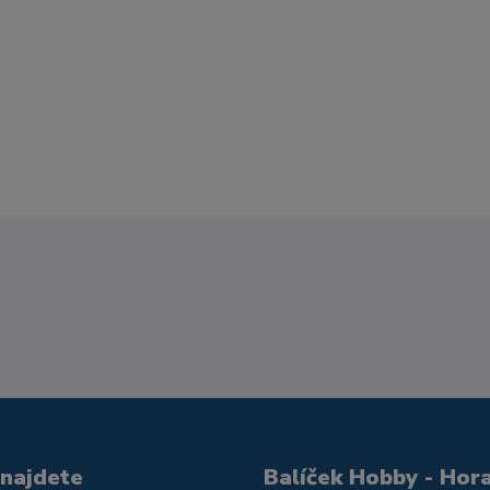
 najdete
Balíček Hobby - Hor