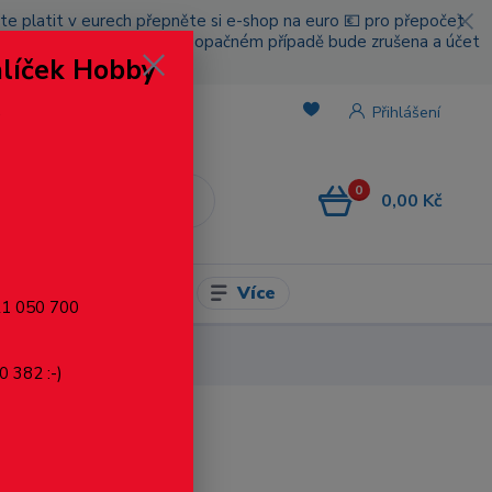
cete platit v eurech přepněte si e-shop na euro 💶 pro přepočet
nou platbou za poštovné, v opačném případě bude zrušena a účet
alíček Hobby
.
Přihlášení
0
0,00 Kč
CZK
Více
l pro modelaření
721 050 700
zinek bílý, 3.5x12 mm
0 382 :-)
ý, 3.5x12 mm