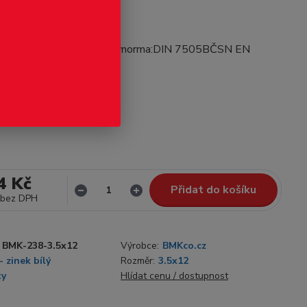
odukt
.5x12ocel C1022zinek bílýnorma:DIN 7505BČSN EN
2012
celý popis
Není skladem
4 Kč
Přidat do košíku
bez DPH
BMK-238-3.5x12
Výrobce:
BMKco.cz
- zinek bílý
Rozměr:
3.5x12
ty
Hlídat cenu / dostupnost