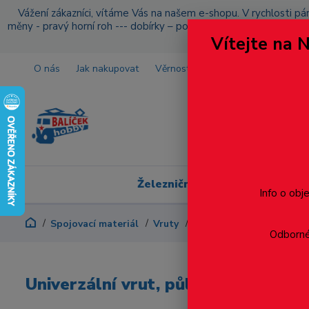
Vážení zákazníci, vítáme Vás na našem e-shopu. V rychlosti pár
měny - pravý horní roh --- dobírky – pokud si z nějakého důvo
Vítejte na 
O nás
Jak nakupovat
Věrnostní program
Doprava a p
Železniční modelářství
Info o obj
Spojovací materiál
Vruty
Půlkulatá hlava
Drážk
Odborné 
Univerzální vrut, půlkulatá hlava, 