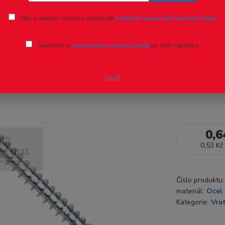
Ohodnotit pr
Přeji si odebírat novinky e-mailem dle
podmínek zpracování osobních údajů
.
vlastnosti:3
Souhlasím se
zpracováním osobních údajů
pro účely registrace.
14592+A1:
Zavřít
Dostupnost
0,6
0,53 Kč
Číslo produktu:
materiál:
Ocel 
Kategorie:
Vru