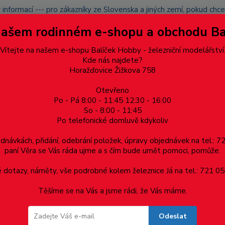
 informací --- pro zákazníky ze Slovenska a jiných zemí, pokud ch
du zásilku nevyzvednete, bude po domluvě zaslána znovu s opětov
Našem rodinném e-shopu a obchodu B
přidán na blacklist a rušeny následující objednávky.
latba
Vítejte na našem e-shopu Balíček Hobby - železniční modelářství
Více
Kde nás najdete?
Horažďovice Žižkova 758
Otevřeno
Hledat
Po - Pá 8:00 - 11:45 12:30 - 16:00
So - 8:00 - 11:45
Po telefonické domluvě kdykoliv
Dárkové poukazy, upomínkové předměty
Materiá
ednávkách, přidání, odebrání položek, úpravy objednávek na tel.: 
paní Věra se Vás ráda ujme a s čím bude umět pomoci, pomůže.
a Pz
Univerzální vrut, půlkulatá hlava, celý závit, drážka Pozidrive, 
dotazy, náměty, vše podrobné kolem železnice Já na tel.: 721 05
Těšíme se na Vás a jsme rádi, že Vás máme.
celý závit, drážka Pozidrive, zinek bíl
Odeslat