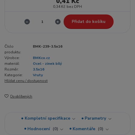
0,41 Kč
0,34 Kč
bez DPH
Přidat do košíku
Číslo
BMK-239-3.5x16
produktu:
Výrobce:
BMKco.cz
materiál:
Ocel - zinek bílý
Rozměr:
3.5x16
Kategorie:
Vruty
Hlídat cenu / dostupnost
Do oblíbených
Kompletní specifikace
Parametry
Hodnocení
0
Komentáře
0