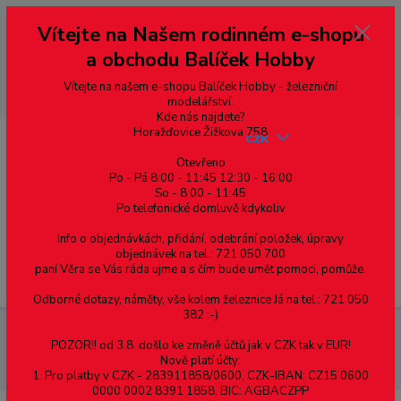
Vážení zákazníci, vítáme Vás na našem e-shopu. V rychlosti pár informací
Vítejte na Našem rodinném e-shopu
--- pro zákazníky ze Slovenska a jiných zemí, pokud chcete platit v eurech
přepněte si e-shop na euro 💶 pro přepočet měny - pravý horní roh ---
a obchodu Balíček Hobby
dobírky – pokud si z nějakého důvodu zásilku nevyzvednete, bude po
domluvě zaslána znovu s opětovnou platbou za poštovné, v opačném
případě bude zrušena a účet přidán na blacklist a rušeny následující
Vítejte na našem e-shopu Balíček Hobby - železniční
objednávky.
modelářství.
Kde nás najdete?
Horažďovice Žižkova 758
CZK
Otevřeno
Po - Pá 8:00 - 11:45 12:30 - 16:00
So - 8:00 - 11:45
0
0,00 Kč
Po telefonické domluvě kdykoliv
Info o objednávkách, přidání, odebrání položek, úpravy
objednávek na tel.: 721 050 700
paní Věra se Vás ráda ujme a s čím bude umět pomoci, pomůže.
Menu
Odborné dotazy, náměty, vše kolem železnice Já na tel.: 721 050
382 :-)
Spojovací materiál
Vruty
Půlkulatá hlava
Drážka Pz
POZOR!! od 3.8. došlo ke změně účtů jak v CZK tak v EUR!
Univerzální vrut, půlkulatá hlava, celý závit, drážka Pozidrive, zinek bílý,
Nově platí účty:
3.5x16 mm
1. Pro platby v CZK - 283911858/0600, CZK-IBAN: CZ15 0600
0000 0002 8391 1858, BIC: AGBACZPP