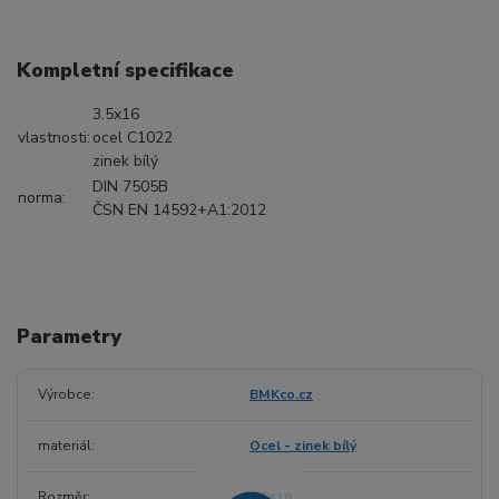
Kompletní specifikace
3.5x16
vlastnosti:
ocel C1022
zinek bílý
DIN 7505B
norma:
ČSN EN 14592+A1:2012
Parametry
Výrobce
BMKco.cz
materiál
Ocel - zinek bílý
Rozměr
3.5x16