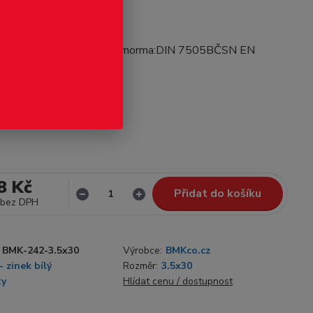
odukt
.5x30ocel C1022zinek bílýnorma:DIN 7505BČSN EN
2012
celý popis
Není skladem
8 Kč
Přidat do košíku
bez DPH
BMK-242-3.5x30
Výrobce:
BMKco.cz
- zinek bílý
Rozměr:
3.5x30
ty
Hlídat cenu / dostupnost