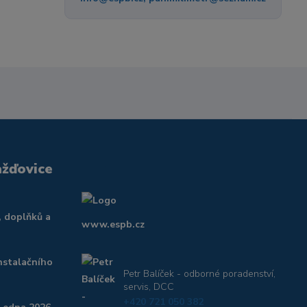
ažďovice
, doplňků a
www.espb.cz
nstalačního
Petr Balíček - odborné poradenství,
servis, DCC
+420 721 050 382