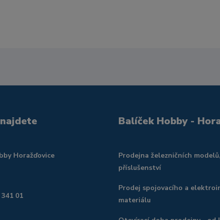
 najdete
Balíček Hobby - Hor
obby Horažďovice
Prodejna železničních modelů
příslušenství
Prodej spojovacího a elektroi
 341 01
materiálu