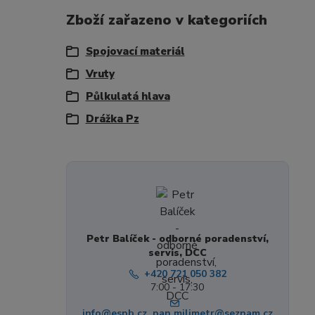
Zboží zařazeno v kategoriích
Spojovací materiál
Vruty
Půlkulatá hlava
Drážka Pz
Petr Balíček - odborné poradenství,
servis, DCC
+420 721 050 382
7:00 - 17:30
info@espb.cz, pan.milimetr@seznam.cz