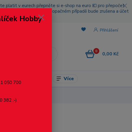
cete platit v eurech přepněte si e-shop na euro 💶 pro přepočet
nou platbou za poštovné, v opačném případě bude zrušena a účet
alíček Hobby
.
Přihlášení
0
0,00 Kč
CZK
Více
l pro modelaření
721 050 700
zinek bílý, 3.5x30 mm
0 382 :-)
ý, 3.5x30 mm