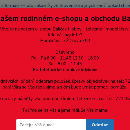
 informací --- pro zákazníky ze Slovenska a jiných zemí, pokud ch
du zásilku nevyzvednete, bude po domluvě zaslána znovu s opětov
Našem rodinném e-shopu a obchodu B
přidán na blacklist a rušeny následující objednávky.
latba
Vítejte na našem e-shopu Balíček Hobby - železniční modelářství
Více
Kde nás najdete?
Horažďovice Žižkova 758
Otevřeno
Hledat
Po - Pá 8:00 - 11:45 12:30 - 16:00
So - 8:00 - 11:45
Po telefonické domluvě kdykoliv
Dárkové poukazy, upomínkové předměty
Materiá
ednávkách, přidání, odebrání položek, úpravy objednávek na tel.: 
paní Věra se Vás ráda ujme a s čím bude umět pomoci, pomůže.
a Pz
Univerzální vrut, půlkulatá hlava, celý závit, drážka Pozidrive, 
dotazy, náměty, vše podrobné kolem železnice Já na tel.: 721 05
Těšíme se na Vás a jsme rádi, že Vás máme.
celý závit, drážka Pozidrive, zinek bíl
Odeslat