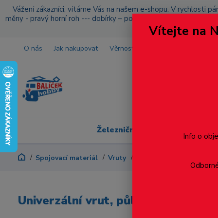
Vážení zákazníci, vítáme Vás na našem e-shopu. V rychlosti pár
měny - pravý horní roh --- dobírky – pokud si z nějakého důvo
Vítejte na 
O nás
Jak nakupovat
Věrnostní program
Doprava a p
Železniční modelářství
Info o obj
Spojovací materiál
Vruty
Půlkulatá hlava
Drážk
Odborné 
Univerzální vrut, půlkulatá hlava, 