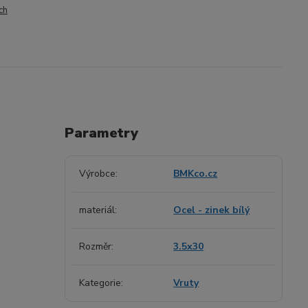
ch
Parametry
Výrobce
BMKco.cz
materiál
Ocel - zinek bílý
Rozměr
3.5x30
Kategorie
Vruty