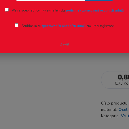
Ohodnotit pr
Přeji si odebírat novinky e-mailem dle
podmínek zpracování osobních údajů
.
vlastnosti:3
Souhlasím se
zpracováním osobních údajů
pro účely registrace.
14592+A1:
Zavřít
Dostupnost
0,8
0,73 Kč
Číslo produktu:
materiál:
Ocel 
Kategorie:
Vru