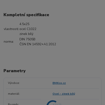
Kompletní specifikace
4.5x25
vlastnosti:
ocel C1022
zinek bílý
DIN 7505B
norma:
ČSN EN 14592+A1:2012
Parametry
Výrobce
BMKco.cz
materiál
Ocel - zinek bílý
Rozměr
4.5x25