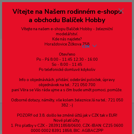
Vážení zákazníci, vítáme Vás na našem e-shopu. V rychlosti pár informací
Vítejte na Našem rodinném e-shopu
--- pro zákazníky ze Slovenska a jiných zemí, pokud chcete platit v eurech
přepněte si e-shop na euro 💶 pro přepočet měny - pravý horní roh ---
a obchodu Balíček Hobby
dobírky – pokud si z nějakého důvodu zásilku nevyzvednete, bude po
domluvě zaslána znovu s opětovnou platbou za poštovné, v opačném
případě bude zrušena a účet přidán na blacklist a rušeny následující
Vítejte na našem e-shopu Balíček Hobby - železniční
objednávky.
modelářství.
Kde nás najdete?
Horažďovice Žižkova 758
CZK
Otevřeno
Po - Pá 8:00 - 11:45 12:30 - 16:00
So - 8:00 - 11:45
0
0,00 Kč
Po telefonické domluvě kdykoliv
Info o objednávkách, přidání, odebrání položek, úpravy
objednávek na tel.: 721 050 700
paní Věra se Vás ráda ujme a s čím bude umět pomoci, pomůže.
Menu
Odborné dotazy, náměty, vše kolem železnice Já na tel.: 721 050
382 :-)
Spojovací materiál
Vruty
Půlkulatá hlava
Drážka Pz
POZOR!! od 3.8. došlo ke změně účtů jak v CZK tak v EUR!
Univerzální vrut, půlkulatá hlava, celý závit, drážka Pozidrive, zinek bílý,
Nově platí účty:
4.5x25 mm
1. Pro platby v CZK - 283911858/0600, CZK-IBAN: CZ15 0600
0000 0002 8391 1858, BIC: AGBACZPP