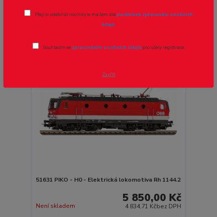
strana
z 14
další
Přeji si odebírat novinky e-mailem dle
podmínek zpracování osobních
údajů
.
Souhlasím se
zpracováním osobních údajů
pro účely registrace.
Zavřít
51631 PIKO - H0 - Elektrická lokomotiva Rh 1144.2
5 850,00 Kč
Není skladem
4 834,71 Kč
bez DPH