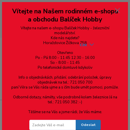
Vážení zákazníci, vítáme Vás na našem e-shopu. V rychlosti pár informací
Vítejte na Našem rodinném e-shopu
--- pro zákazníky ze Slovenska a jiných zemí, pokud chcete platit v eurech
přepněte si e-shop na euro 💶 pro přepočet měny - pravý horní roh ---
a obchodu Balíček Hobby
dobírky – pokud si z nějakého důvodu zásilku nevyzvednete, bude po
domluvě zaslána znovu s opětovnou platbou za poštovné, v opačném
případě bude zrušena a účet přidán na blacklist a rušeny následující
Vítejte na našem e-shopu Balíček Hobby - železniční
objednávky.
modelářství.
Kde nás najdete?
Horažďovice Žižkova 758
CZK
Otevřeno
Po - Pá 8:00 - 11:45 12:30 - 16:00
So - 8:00 - 11:45
0
0,00 Kč
Po telefonické domluvě kdykoliv
Info o objednávkách, přidání, odebrání položek, úpravy
objednávek na tel.: 721 050 700
paní Věra se Vás ráda ujme a s čím bude umět pomoci, pomůže.
Menu
Odborné dotazy, náměty, vše podrobné kolem železnice Já na
tel.: 721 050 382 :-)
Těšíme se na Vás a jsme rádi, že Vás máme.
DCC konektor: NEM 658 Plux22
Odeslat