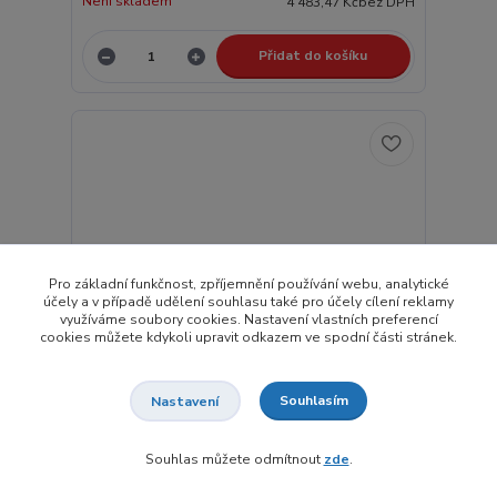
Není skladem
4 483,47 Kč
bez DPH
Přidat do košíku
Pro základní funkčnost, zpříjemnění používání webu, analytické
účely a v případě udělení souhlasu také pro účely cílení reklamy
využíváme soubory cookies. Nastavení vlastních preferencí
cookies můžete kdykoli upravit odkazem ve spodní části stránek.
Souhlasím
Nastavení
Souhlas můžete odmítnout
zde
.
51773 PIKO - H0 - Elektrická lokomotiva Rh 1010,
DCC se zvukem