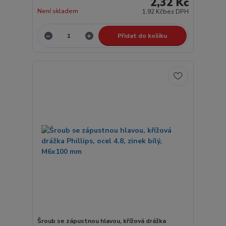
2,32 Kč
Není skladem
1,92 Kč
bez DPH
Přidat do košíku
Šroub se zápustnou hlavou, křížová drážka