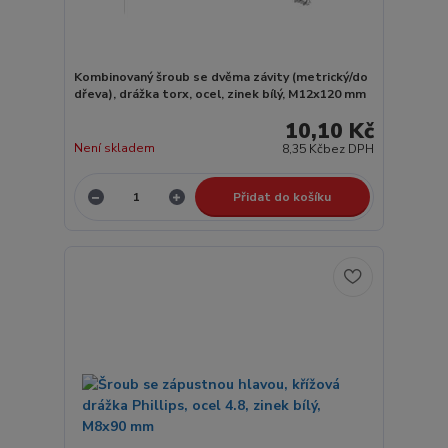
Kombinovaný šroub se dvěma závity (metrický/do
dřeva), drážka torx, ocel, zinek bílý, M12x120 mm
10,10 Kč
Není skladem
8,35 Kč
bez DPH
Přidat do košíku