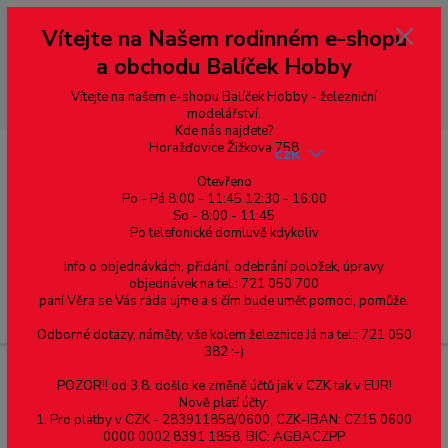
Vážení zákazníci, vítáme Vás na našem e-shopu. V rychlosti pár informací
Vítejte na Našem rodinném e-shopu
--- pro zákazníky ze Slovenska a jiných zemí, pokud chcete platit v eurech
přepněte si e-shop na euro 💶 pro přepočet měny - pravý horní roh ---
a obchodu Balíček Hobby
dobírky – pokud si z nějakého důvodu zásilku nevyzvednete, bude po
domluvě zaslána znovu s opětovnou platbou za poštovné, v opačném
případě bude zrušena a účet přidán na blacklist a rušeny následující
Vítejte na našem e-shopu Balíček Hobby - železniční
objednávky.
modelářství.
Kde nás najdete?
Horažďovice Žižkova 758
CZK
Otevřeno
Po - Pá 8:00 - 11:45 12:30 - 16:00
So - 8:00 - 11:45
0
0,00 Kč
Po telefonické domluvě kdykoliv
Info o objednávkách, přidání, odebrání položek, úpravy
objednávek na tel.: 721 050 700
paní Věra se Vás ráda ujme a s čím bude umět pomoci, pomůže.
Menu
Odborné dotazy, náměty, vše kolem železnice Já na tel.: 721 050
382 :-)
POZOR!! od 3.8. došlo ke změně účtů jak v CZK tak v EUR!
materiál: Ocel - zinek bílý
Nově platí účty:
1. Pro platby v CZK - 283911858/0600, CZK-IBAN: CZ15 0600
0000 0002 8391 1858, BIC: AGBACZPP