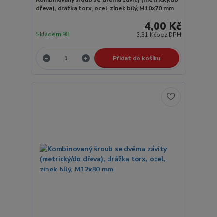
Kombinovaný šroub se dvěma závity (metrický/do
dřeva), drážka torx, ocel, zinek bílý, M10x70 mm
4,00 Kč
Skladem 98
3,31 Kč
bez DPH
Přidat do košíku