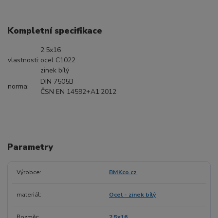
Kompletní specifikace
2,5x16
vlastnosti:
ocel C1022
zinek bílý
DIN 7505B
norma:
ČSN EN 14592+A1:2012
Parametry
Výrobce
BMKco.cz
materiál
Ocel - zinek bílý
Rozměr
2.5x16