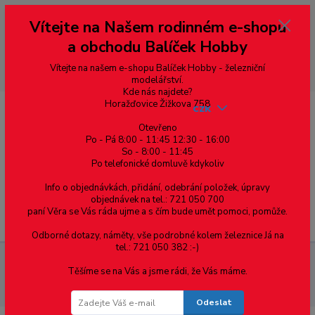
Vážení zákazníci, vítáme Vás na našem e-shopu. V rychlosti pár informací
Vítejte na Našem rodinném e-shopu
--- pro zákazníky ze Slovenska a jiných zemí, pokud chcete platit v eurech
přepněte si e-shop na euro 💶 pro přepočet měny - pravý horní roh ---
a obchodu Balíček Hobby
dobírky – pokud si z nějakého důvodu zásilku nevyzvednete, bude po
domluvě zaslána znovu s opětovnou platbou za poštovné, v opačném
případě bude zrušena a účet přidán na blacklist a rušeny následující
Vítejte na našem e-shopu Balíček Hobby - železniční
objednávky.
modelářství.
Kde nás najdete?
Horažďovice Žižkova 758
CZK
Otevřeno
Po - Pá 8:00 - 11:45 12:30 - 16:00
So - 8:00 - 11:45
0
0,00 Kč
Po telefonické domluvě kdykoliv
Info o objednávkách, přidání, odebrání položek, úpravy
objednávek na tel.: 721 050 700
paní Věra se Vás ráda ujme a s čím bude umět pomoci, pomůže.
Menu
Odborné dotazy, náměty, vše podrobné kolem železnice Já na
tel.: 721 050 382 :-)
Spojovací materiál
Vruty
Půlkulatá hlava
Drážka Pz
Těšíme se na Vás a jsme rádi, že Vás máme.
Univerzální vrut, půlkulatá hlava, celý závit, drážka Pozidrive, zinek bílý,
2.5x16 mm
Odeslat