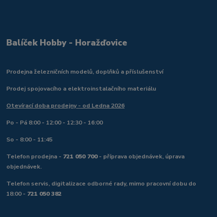
Balíček Hobby - Horažďovice
Prodejna železničních modelů, doplňků a příslušenství
Prodej spojovacího a elektroinstalačního materiálu
Otevírací doba prodejny - od Ledna 2026
Po - Pá 8:00 - 12:00 - 12:30 - 16:00
So - 8:00 - 11:45
Telefon prodejna -
721 050 700
- příprava objednávek, úprava
objednávek.
Telefon servis, digitalizace odborné rady, mimo pracovní dobu do
18:00 -
721 050 382