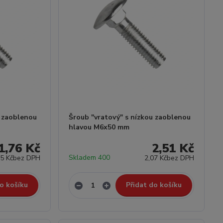
u zaoblenou
Šroub "vratový" s nízkou zaoblenou
hlavou M6x50 mm
1,76 Kč
2,51 Kč
Skladem 400
45 Kč
bez DPH
2,07 Kč
bez DPH
o košíku
Přidat do košíku