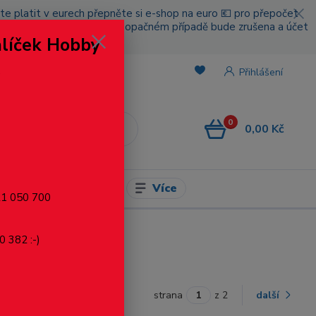
cete platit v eurech přepněte si e-shop na euro 💶 pro přepočet
nou platbou za poštovné, v opačném případě bude zrušena a účet
alíček Hobby
.
Přihlášení
0
0,00 Kč
CZK
Více
l pro modelaření
721 050 700
0 382 :-)
strana
z 2
další