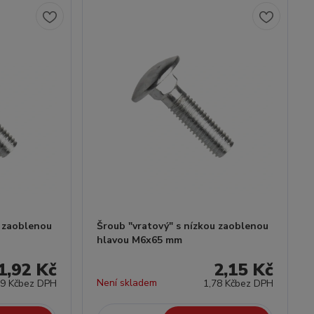
u zaoblenou
Šroub "vratový" s nízkou zaoblenou
hlavou M6x65 mm
1,92 Kč
2,15 Kč
Není skladem
59 Kč
bez DPH
1,78 Kč
bez DPH