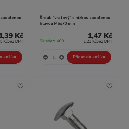
u zaoblenou
Šroub "vratový" s nízkou zaoblenou
hlavou M5x70 mm
1,39 Kč
1,47 Kč
Skladem 400
15 Kč
bez DPH
1,21 Kč
bez DPH
o košíku
Přidat do košíku