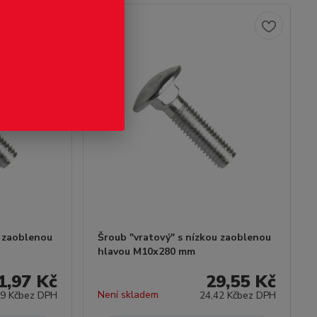
u zaoblenou
Šroub "vratový" s nízkou zaoblenou
hlavou M10x280 mm
1,97 Kč
29,55 Kč
Není skladem
89 Kč
bez DPH
24,42 Kč
bez DPH