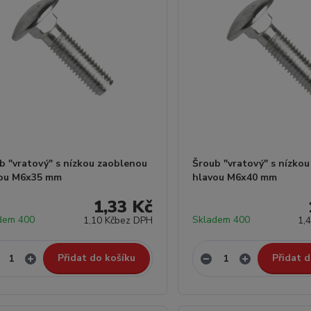
b "vratový" s nízkou zaoblenou
Šroub "vratový" s nízko
vou M6x35 mm
hlavou M6x40 mm
1,33 Kč
dem 400
Skladem 400
1,10 Kč
bez DPH
1,
Přidat do košíku
Přidat d