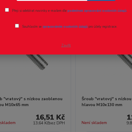
Přeji si odebírat novinky e-mailem dle
podmínek zpracování osobních údajů
.
Souhlasím se
zpracováním osobních údajů
pro účely registrace.
Zavřít
b "vratový" s nízkou zaoblenou
Šroub "vratový" s nízko
ou M10x65 mm
hlavou M10x130 mm
16,51 Kč
1
 skladem
Není skladem
13,64 Kč
bez DPH
9,