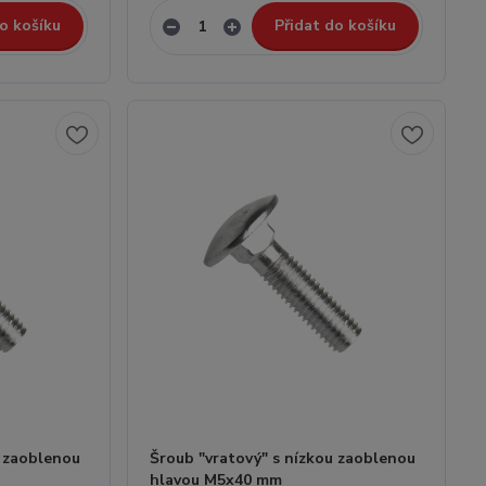
o košíku
Přidat do košíku
u zaoblenou
Šroub "vratový" s nízkou zaoblenou
hlavou M5x40 mm