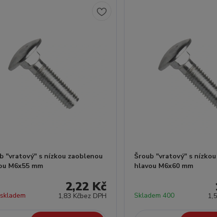
b "vratový" s nízkou zaoblenou
Šroub "vratový" s nízko
vou M6x55 mm
hlavou M6x60 mm
2,22 Kč
 skladem
Skladem 400
1,83 Kč
bez DPH
1,