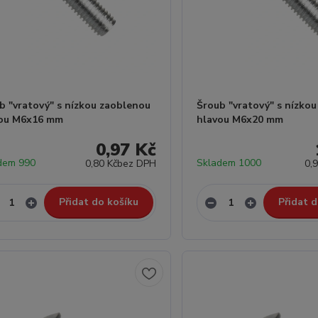
b "vratový" s nízkou zaoblenou
Šroub "vratový" s nízko
vou M6x16 mm
hlavou M6x20 mm
0,97 Kč
dem 990
Skladem 1000
0,80 Kč
bez DPH
0,
Přidat do košíku
Přidat d