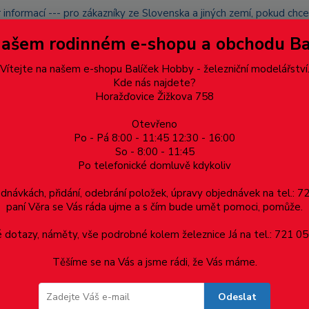
 informací --- pro zákazníky ze Slovenska a jiných zemí, pokud ch
du zásilku nevyzvednete, bude po domluvě zaslána znovu s opětov
Našem rodinném e-shopu a obchodu B
přidán na blacklist a rušeny následující objednávky.
latba
Vítejte na našem e-shopu Balíček Hobby - železniční modelářství
Více
Kde nás najdete?
Horažďovice Žižkova 758
Otevřeno
Hledat
Po - Pá 8:00 - 11:45 12:30 - 16:00
So - 8:00 - 11:45
Po telefonické domluvě kdykoliv
Dárkové poukazy, upomínkové předměty
Materiá
ednávkách, přidání, odebrání položek, úpravy objednávek na tel.: 
paní Věra se Vás ráda ujme a s čím bude umět pomoci, pomůže.
dotazy, náměty, vše podrobné kolem železnice Já na tel.: 721 05
riál: Ocel 4.6 (4.8) - zinek bílý
Těšíme se na Vás a jsme rádi, že Vás máme.
Odeslat