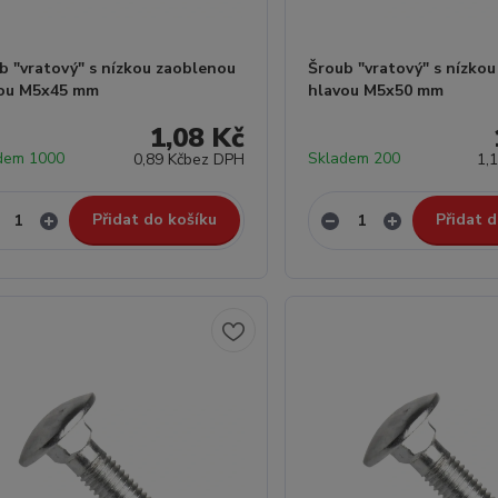
b "vratový" s nízkou zaoblenou
Šroub "vratový" s nízko
vou M5x45 mm
hlavou M5x50 mm
1,08 Kč
dem 1000
Skladem 200
0,89 Kč
bez DPH
1,
Přidat do košíku
Přidat d