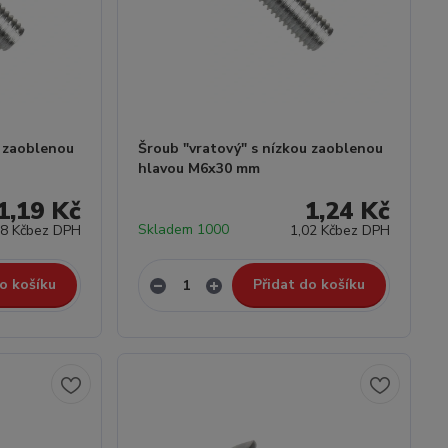
u zaoblenou
Šroub "vratový" s nízkou zaoblenou
hlavou M6x30 mm
1,19 Kč
1,24 Kč
Skladem 1000
98 Kč
bez DPH
1,02 Kč
bez DPH
o košíku
Přidat do košíku