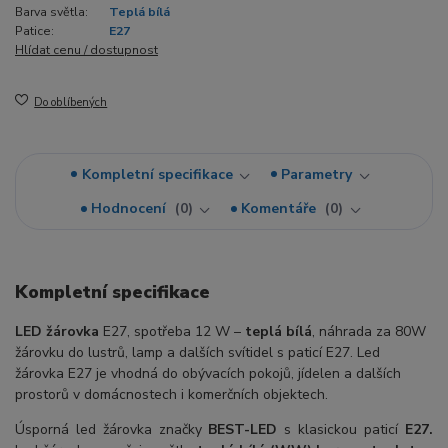
Barva světla:
Teplá bílá
Patice:
E27
Hlídat cenu / dostupnost
Do oblíbených
Kompletní specifikace
Parametry
Hodnocení
0
Komentáře
0
Kompletní specifikace
LED žárovka
E27, spotřeba 12 W –
teplá bílá
, náhrada za 80W
žárovku do lustrů, lamp a dalších svítidel s paticí E27. Led
žárovka E27 je vhodná do obývacích pokojů, jídelen a dalších
prostorů v domácnostech i komerčních objektech.
Úsporná led žárovka značky
BEST-LED
s klasickou paticí
E27.