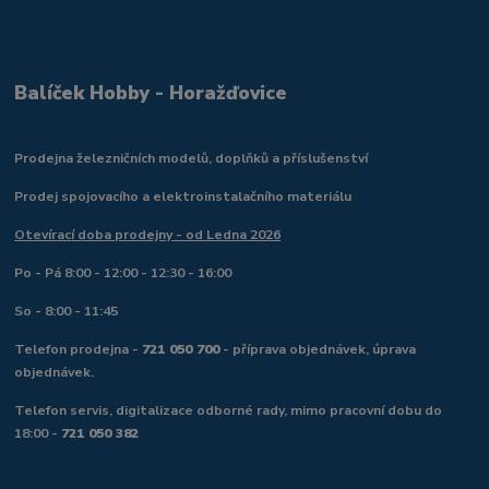
Balíček Hobby - Horažďovice
Prodejna železničních modelů, doplňků a příslušenství
Prodej spojovacího a elektroinstalačního materiálu
Otevírací doba prodejny - od Ledna 2026
Po - Pá 8:00 - 12:00 - 12:30 - 16:00
So - 8:00 - 11:45
Telefon prodejna -
721 050 700
- příprava objednávek, úprava
objednávek.
Telefon servis, digitalizace odborné rady, mimo pracovní dobu do
18:00 -
721 050 382