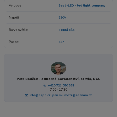
Výrobce
Best-LED - led light company
Napětí
230V
Barva světla
Teplá bílá
Patice
E27
Petr Balíček - odborné poradenství, servis, DCC
+420 721 050 382
7:00 - 17:30
info@espb.cz, pan.milimetr@seznam.cz