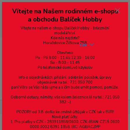
Vážení zákazníci, vítáme Vás na našem e-shopu. V rychlosti pár informací
Vítejte na Našem rodinném e-shopu
--- pro zákazníky ze Slovenska a jiných zemí, pokud chcete platit v eurech
přepněte si e-shop na euro 💶 pro přepočet měny - pravý horní roh ---
a obchodu Balíček Hobby
dobírky – pokud si z nějakého důvodu zásilku nevyzvednete, bude po
domluvě zaslána znovu s opětovnou platbou za poštovné, v opačném
případě bude zrušena a účet přidán na blacklist a rušeny následující
Vítejte na našem e-shopu Balíček Hobby - železniční
objednávky.
modelářství.
Kde nás najdete?
Horažďovice Žižkova 758
CZK
Otevřeno
Po - Pá 8:00 - 11:45 12:30 - 16:00
So - 8:00 - 11:45
0
0,00 Kč
Po telefonické domluvě kdykoliv
Info o objednávkách, přidání, odebrání položek, úpravy
objednávek na tel.: 721 050 700
paní Věra se Vás ráda ujme a s čím bude umět pomoci, pomůže.
Menu
Odborné dotazy, náměty, vše kolem železnice Já na tel.: 721 050
382 :-)
BEST-LED žárovka E27, 240V, 12W,1056lm-1230lm, 3000K
POZOR!! od 3.8. došlo ke změně účtů jak v CZK tak v EUR!
Nově platí účty:
1. Pro platby v CZK - 283911858/0600, CZK-IBAN: CZ15 0600
BEST-LED žárovka E27, 240V,
0000 0002 8391 1858, BIC: AGBACZPP