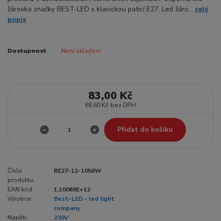
žárovka značky BEST-LED s klasickou paticí E27. Led žáro...
celý
popis
Dostupnost
Není skladem
83,00 Kč
68,60 Kč
bez DPH
Přidat do košíku
Číslo
BE27-12-1056W
produktu:
EAN kód:
1,10069E+12
Výrobce:
Best-LED - led light
company
Napětí:
230V