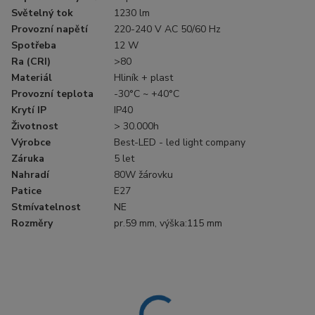
Světelný tok
1230 lm
Provozní napětí
220-240 V AC 50/60 Hz
Spotřeba
12 W
Ra (CRI)
>80
Materiál
Hliník + plast
Provozní teplota
-30°C ~ +40°C
Krytí IP
IP40
Životnost
> 30.000h
Výrobce
Best-LED - led light company
Záruka
5 let
Nahradí
80W žárovku
Patice
E27
Stmívatelnost
NE
Rozměry
pr.59 mm, výška:115 mm