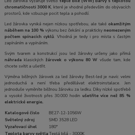
Led žárovka vyzařuje světlo
teplé bílé (WW) barvy s teplotou
chromatičnosti 3000 K
, které je vhodné především do obývacích
prostorů, kde vzbuzuje pocit tepla a pohodlí.
Led žárovka vyniká nejen nízkou spotřebou, ale také
okamžitým
náběhem na 100 %
výkonu bez čekání a prakticky
neomezeným
počtem spínacích cyklů
. Vhodná je tedy i pro místa s častým
zapínáním a vypínáním.
Svým tvarem a konstrukcí jsou led žárovky určeny jako přímá
náhrada
klasických
žárovek o výkonu 80 W
všude tam, kde
chcete svítit a ušetřit.
Výměna běžných žárovek za led žárovky Best-led je navíc velmi
jednoduchá a není třeba předělávat elektroinstalace. Jen
jednoduše vyměníte běžnou žárovku za ledku. Díky nízké spotřebě
a vysoké životnosti přes 30.000 hodin
ušetříte více než 85 %
elektrické energie.
Katalogové číslo
BE27-12-1056W
Světelný zdroj
SMD 3528 LED
Vyzařovací úhel
180°
Teplota barvy světla
Teplá bílá - 3000K