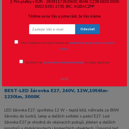
2. Pro platby v EUR - 283911735/0600, IBAN: CZ38 0600 0000
12W,1056lm-1230lm, 3000K
0002 8391 1735, BIC: AGBACZPP
Těšíme se na Vás a jsme rádi, že Vás máme.
Odeslat
Přeji si odebírat novinky e-mailem dle
podmínek zpracování osobních
údajů
.
Souhlasím se
zpracováním osobních údajů
pro účely registrace.
Ohodnotit produkt
Zavřít
BEST-LED žárovka E27, 240V, 12W,1056lm-
1230lm, 3000K
LED žárovka E27, spotřeba 12 W – teplá bílá, náhrada za 80W
žárovku do lustrů, lamp a dalších svítidel s paticí E27. Led
žárovka E27 je vhodná do obývacích pokojů, jídelen a dalších
prostorů v domácnostech i komerčních objektech. Úsporná led