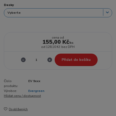
Desky
cena od
155,00 Kč
/
ks
od
128,10 Kč
bez DPH
Přidat do košíku
Číslo
EV 9xxx
produktu:
Výrobce:
Evergreen
Hlídat cenu / dostupnost
Do oblíbených