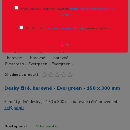
300 mm
Přeji si odebírat novinky e-mailem dle
podmínek zpracování osobních
údajů
.
Novinka
Souhlasím se
zpracováním osobních údajů
pro účely registrace.
Až - 13 %
Zavřít
Ohodnotit produkt
Desky čiré, barevné - Evergreen - 150 x 300 mm
Formát jedné desky je 150 x 300 mm barevné i čiré provedení
celý popis
Dostupnost
Skladem 4 ks