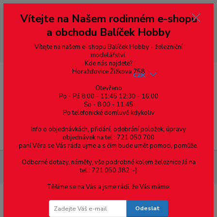
Vážení zákazníci, vítáme Vás na našem e-shopu. V rychlosti pár informací
Vítejte na Našem rodinném e-shopu
--- pro zákazníky ze Slovenska a jiných zemí, pokud chcete platit v eurech
přepněte si e-shop na euro 💶 pro přepočet měny - pravý horní roh ---
a obchodu Balíček Hobby
dobírky – pokud si z nějakého důvodu zásilku nevyzvednete, bude po
domluvě zaslána znovu s opětovnou platbou za poštovné, v opačném
případě bude zrušena a účet přidán na blacklist a rušeny následující
Vítejte na našem e-shopu Balíček Hobby - železniční
objednávky.
modelářství.
Kde nás najdete?
Horažďovice Žižkova 758
CZK
Otevřeno
Po - Pá 8:00 - 11:45 12:30 - 16:00
0
0,00 Kč
So - 8:00 - 11:45
Po telefonické domluvě kdykoliv
Info o objednávkách, přidání, odebrání položek, úpravy
Menu
objednávek na tel.: 721 050 700
paní Věra se Vás ráda ujme a s čím bude umět pomoci, pomůže.
Odborné dotazy, náměty, vše podrobné kolem železnice Já na
Materiál pro modelaření
Desky čiré, barevné - Evergreen - 150
tel.: 721 050 382 :-)
x 300 mm
Těšíme se na Vás a jsme rádi, že Vás máme.
Desky čiré, barevné - Evergreen - 150 x
Odeslat