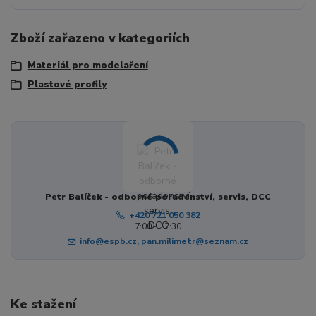
Zboží zařazeno v kategoriích
Materiál pro modelaření
Plastové profily
Petr Balíček - odborné poradenství, servis, DCC
+420 721 050 382
7:00 - 17:30
info@espb.cz, pan.milimetr@seznam.cz
Ke stažení