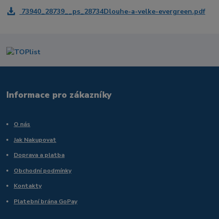
73940_28739__ps_28734Dlouhe-a-velke-evergreen.pdf
Informace pro zákazníky
O nás
Jak Nakupovat
Doprava a platba
Obchodní podmínky
Kontakty
Platební brána GoPay