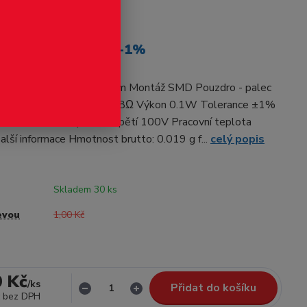
odukt
stor R0603 1.8Ω +-1%
O Typ rezistoru thick film Montáž SMD Pouzdro - palec
o - mm 1608 Hodnota 1.8Ω Výkon 0.1W Tolerance ±1%
pětí 50V Max. impulsní napětí 100V Pracovní teplota
alší informace Hmotnost brutto: 0.019 g f...
celý popis
Skladem 30 ks
evou
1,00 Kč
0 Kč
/
ks
Přidat do košíku
bez DPH