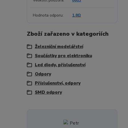
Velikost pouzdra
0603
Hodnota odporu
1.8Ω
Zboží zařazeno v kategoriích
Železniční modelářství
Součástky pro elektroniku
Led diody, příslušenství
Odpory
Příslušenství, odpory
SMD odpory