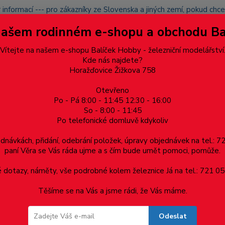
 informací --- pro zákazníky ze Slovenska a jiných zemí, pokud ch
du zásilku nevyzvednete, bude po domluvě zaslána znovu s opětov
Našem rodinném e-shopu a obchodu B
přidán na blacklist a rušeny následující objednávky.
latba
Vítejte na našem e-shopu Balíček Hobby - železniční modelářství
Více
Kde nás najdete?
Horažďovice Žižkova 758
Otevřeno
Hledat
Po - Pá 8:00 - 11:45 12:30 - 16:00
So - 8:00 - 11:45
Po telefonické domluvě kdykoliv
Dárkové poukazy, upomínkové předměty
Materiá
ednávkách, přidání, odebrání položek, úpravy objednávek na tel.: 
paní Věra se Vás ráda ujme a s čím bude umět pomoci, pomůže.
 +-1%
dotazy, náměty, vše podrobné kolem železnice Já na tel.: 721 05
Těšíme se na Vás a jsme rádi, že Vás máme.
Odeslat