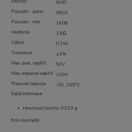
Montáž
SMD
Pouzdro - palec
0603
Pouzdro - mm
1608
Hodnota
1.8Ω
Výkon
0.1W
Tolerance
±1%
Max. prac. napětí
50V
Max. impulsní napětí
100V
Pracovní teplota
-55...155°C
Další informace
Hmotnost brutto: 0.019 g
foto ilustrační