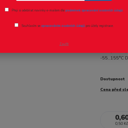
Ohodnotit pr
Přeji si odebírat novinky e-mailem dle
podmínek zpracování osobních údajů
.
SMD Rezi
Souhlasím se
zpracováním osobních údajů
pro účely registrace.
- 40 %
Výrobce YAGE
0603 Pouzdr
Zavřít
Max. prac. na
-55...155°C D
Dostupnost
Cena před sl
0,6
0,50 Kč