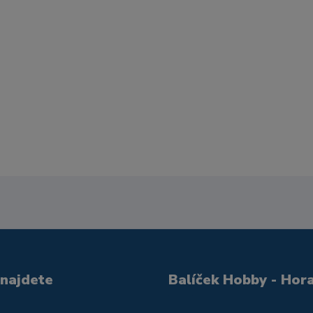
 najdete
Balíček Hobby - Hor