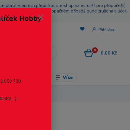
cete platit v eurech přepněte si e-shop na euro 💶 pro přepočet
nou platbou za poštovné, v opačném případě bude zrušena a účet
alíček Hobby
.
Přihlášení
0
0,00 Kč
CZK
Více
l pro modelaření
721 050 700
0 382 :-)