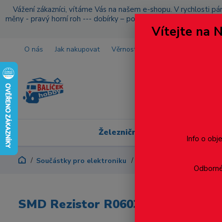
Vážení zákazníci, vítáme Vás na našem e-shopu. V rychlosti pár
měny - pravý horní roh --- dobírky – pokud si z nějakého důvo
Vítejte na 
O nás
Jak nakupovat
Věrnostní program
Doprava a p
Železniční modelářství
Info o obj
Součástky pro elektroniku
SMD Rezistor R0603 1.8Ω
Odborné 
SMD Rezistor R0603 1.8Ω +-1%