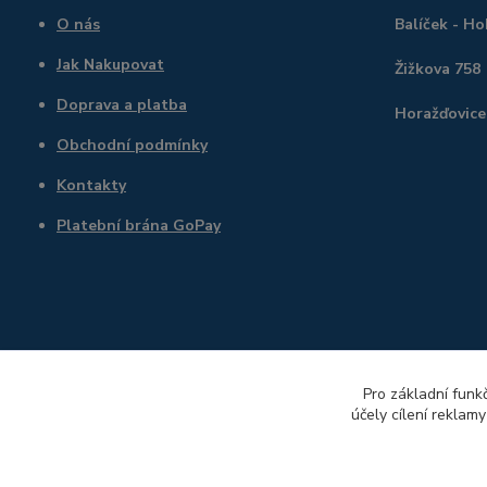
O nás
Balíček - H
Jak Nakupovat
Žižkova 758
Doprava a platba
Horažďovice
Obchodní podmínky
Kontakty
Platební brána GoPay
Pro základní funk
účely cílení reklam