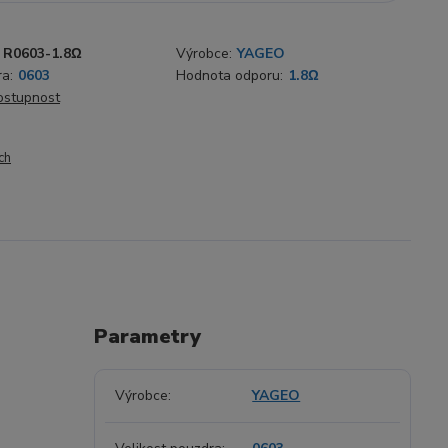
R0603-1.8Ω
Výrobce:
YAGEO
ra:
0603
Hodnota odporu:
1.8Ω
dostupnost
ch
Parametry
Výrobce
YAGEO