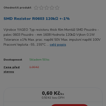
Ohodnotit produkt
SMD Rezistor R0603 120kΩ +-1%
Výrobce YAGEO Typ rezistoru thick film Montáž SMD Pouzdro -
palec 0603 Pouzdro - mm 1608 Hodnota 120kΩ Výkon 0.1W
Tolerance ±1% Max. prac. napětí 50V Max. impulsní napětí 100V
Pracovní teplota -55...155°C ...
celý popis
Dostupnost
Skladem 50 ks
Cena před
1,00 Kč
slevou
0,60 Kč
/
ks
0,50 Kč
bez DPH