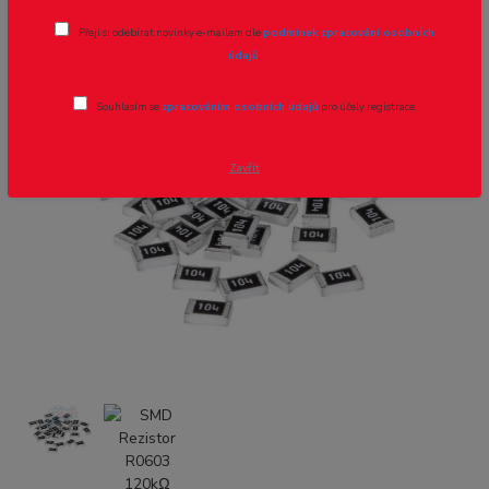
Přeji si odebírat novinky e-mailem dle
podmínek zpracování osobních
Novinka
Akce
údajů
.
Souhlasím se
zpracováním osobních údajů
pro účely registrace.
- 40 %
Zavřít