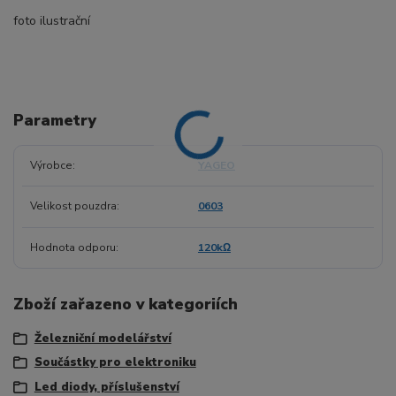
foto ilustrační
Parametry
Výrobce
YAGEO
Velikost pouzdra
0603
Hodnota odporu
120kΩ
Zboží zařazeno v kategoriích
Železniční modelářství
Součástky pro elektroniku
Led diody, příslušenství