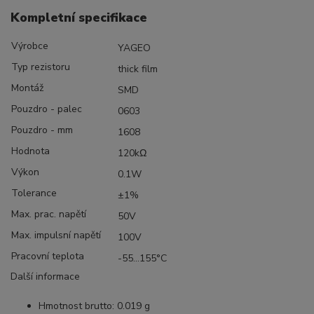
Kompletní specifikace
Výrobce
YAGEO
Typ rezistoru
thick film
Montáž
SMD
Pouzdro - palec
0603
Pouzdro - mm
1608
Hodnota
120kΩ
Výkon
0.1W
Tolerance
±1%
Max. prac. napětí
50V
Max. impulsní napětí
100V
Pracovní teplota
-55...155°C
Další informace
Hmotnost brutto: 0.019 g