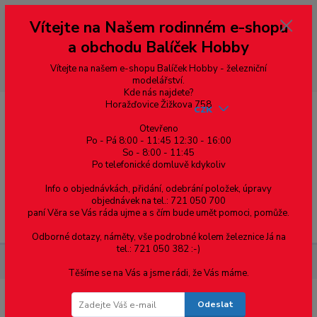
Vážení zákazníci, vítáme Vás na našem e-shopu. V rychlosti pár informací
Vítejte na Našem rodinném e-shopu
--- pro zákazníky ze Slovenska a jiných zemí, pokud chcete platit v eurech
přepněte si e-shop na euro 💶 pro přepočet měny - pravý horní roh ---
a obchodu Balíček Hobby
dobírky – pokud si z nějakého důvodu zásilku nevyzvednete, bude po
domluvě zaslána znovu s opětovnou platbou za poštovné, v opačném
případě bude zrušena a účet přidán na blacklist a rušeny následující
Vítejte na našem e-shopu Balíček Hobby - železniční
objednávky.
modelářství.
Kde nás najdete?
Horažďovice Žižkova 758
CZK
Otevřeno
Po - Pá 8:00 - 11:45 12:30 - 16:00
So - 8:00 - 11:45
0
0,00 Kč
Po telefonické domluvě kdykoliv
Info o objednávkách, přidání, odebrání položek, úpravy
objednávek na tel.: 721 050 700
paní Věra se Vás ráda ujme a s čím bude umět pomoci, pomůže.
Menu
Odborné dotazy, náměty, vše podrobné kolem železnice Já na
tel.: 721 050 382 :-)
Součástky pro elektroniku
SMD Rezistor R0603 120kΩ +-1%
Těšíme se na Vás a jsme rádi, že Vás máme.
Odeslat
SMD Rezistor R0603 120kΩ +-1%