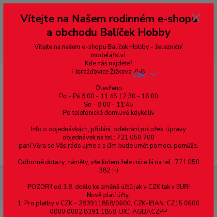
Vážení zákazníci, vítáme Vás na našem e-shopu. V rychlosti pár informací
Vítejte na Našem rodinném e-shopu
--- pro zákazníky ze Slovenska a jiných zemí, pokud chcete platit v eurech
přepněte si e-shop na euro 💶 pro přepočet měny - pravý horní roh ---
a obchodu Balíček Hobby
dobírky – pokud si z nějakého důvodu zásilku nevyzvednete, bude po
domluvě zaslána znovu s opětovnou platbou za poštovné, v opačném
případě bude zrušena a účet přidán na blacklist a rušeny následující
Vítejte na našem e-shopu Balíček Hobby - železniční
objednávky.
modelářství.
Kde nás najdete?
Horažďovice Žižkova 758
CZK
Otevřeno
Po - Pá 8:00 - 11:45 12:30 - 16:00
So - 8:00 - 11:45
0
0,00 Kč
Po telefonické domluvě kdykoliv
Info o objednávkách, přidání, odebrání položek, úpravy
objednávek na tel.: 721 050 700
paní Věra se Vás ráda ujme a s čím bude umět pomoci, pomůže.
Menu
Odborné dotazy, náměty, vše kolem železnice Já na tel.: 721 050
382 :-)
Materiál pro modelaření
Tyč kruhového průřezu - 2.0mm - 1ks -
POZOR!! od 3.8. došlo ke změně účtů jak v CZK tak v EUR!
1000mm
Nově platí účty:
1. Pro platby v CZK - 283911858/0600, CZK-IBAN: CZ15 0600
0000 0002 8391 1858, BIC: AGBACZPP