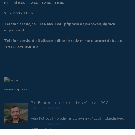
Po - Pá 8:00 - 12:00 - 12:30 - 16:00
So - 8:00 - 11:45
Telefon prodejna -
721 050 700
- příprava objednávek, úprava
objednávek.
Telefon servis, digitalizace odborné rady, mimo pracovní dobu do
18:00 -
721 050 382
www.espb.cz
Petr Balíček - odborné poradenství, servis, DCC
+420 721 050 382
Věra Kotrbová - prodejna, úprava a vyřizování objednávek
+420 721 050 700
7:00 - 17:30