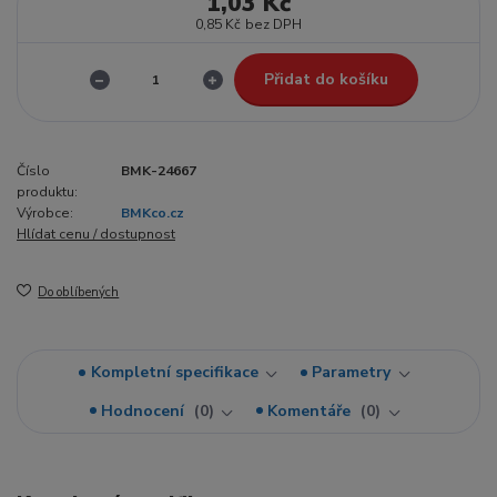
1,03 Kč
0,85 Kč
bez DPH
Přidat do košíku
Číslo
BMK-24667
produktu:
Výrobce:
BMKco.cz
Hlídat cenu / dostupnost
Do oblíbených
Kompletní specifikace
Parametry
Hodnocení
0
Komentáře
0