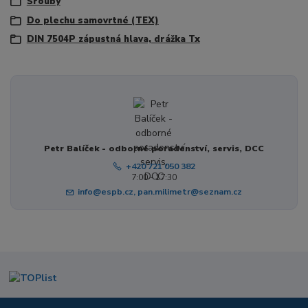
Šrouby
Do plechu samovrtné (TEX)
DIN 7504P zápustná hlava, drážka Tx
Petr Balíček - odborné poradenství, servis, DCC
+420 721 050 382
7:00 - 17:30
info@espb.cz, pan.milimetr@seznam.cz