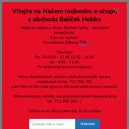
Vážení zákazníci, vítáme Vás na našem e-shopu. V rychlosti pár informací
Vítejte na Našem rodinném e-shopu
--- pro zákazníky ze Slovenska a jiných zemí, pokud chcete platit v eurech
přepněte si e-shop na euro 💶 pro přepočet měny - pravý horní roh ---
a obchodu Balíček Hobby
dobírky – pokud si z nějakého důvodu zásilku nevyzvednete, bude po
domluvě zaslána znovu s opětovnou platbou za poštovné, v opačném
případě bude zrušena a účet přidán na blacklist a rušeny následující
Vítejte na našem e-shopu Balíček Hobby - železniční
objednávky.
modelářství.
Kde nás najdete?
Horažďovice Žižkova 758
CZK
Otevřeno
Po - Pá 8:00 - 11:45 12:30 - 16:00
So - 8:00 - 11:45
0
0,00 Kč
Po telefonické domluvě kdykoliv
Info o objednávkách, přidání, odebrání položek, úpravy
objednávek na tel.: 721 050 700
paní Věra se Vás ráda ujme a s čím bude umět pomoci, pomůže.
Menu
Odborné dotazy, náměty, vše podrobné kolem železnice Já na
tel.: 721 050 382 :-)
Spojovací materiál
Šrouby
Do plechu samovrtné (TEX)
Těšíme se na Vás a jsme rádi, že Vás máme.
DIN 7504P zápustná hlava, drážka Tx
DIN 7504-P šroub samovrtný,
zápustná hlava, TORX 20, ocel, zinek bílý, 3.9x38
Odeslat