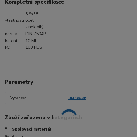
Kompletní specifikace
3,9x38
vlastnosti:
ocel
zinek bílý
norma:
DIN 7504P
balení
10 MJ
MJ:
100 KUS
Parametry
Výrobce
BMKco.cz
Zboží zařazeno v kategoriích
Spojovací materiál