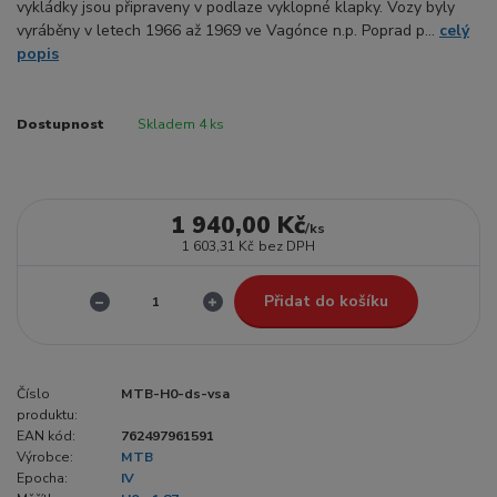
vykládky jsou připraveny v podlaze vyklopné klapky. Vozy byly
vyráběny v letech 1966 až 1969 ve Vagónce n.p. Poprad p...
celý
popis
Dostupnost
Skladem 4 ks
1 940,00 Kč
/
ks
1 603,31 Kč
bez DPH
Přidat do košíku
Číslo
MTB-H0-ds-vsa
produktu:
EAN kód:
762497961591
Výrobce:
MTB
Epocha:
IV