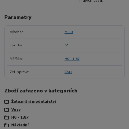
malých částí.
Parametry
Výrobce
MTB
Epocha
IV
Měřítko
H0 - 1:87
Žel. správa
ČSD
Zboží zařazeno v kategoriích
Železniční modelářství
Vozy
H0 - 1:87
Nákladní