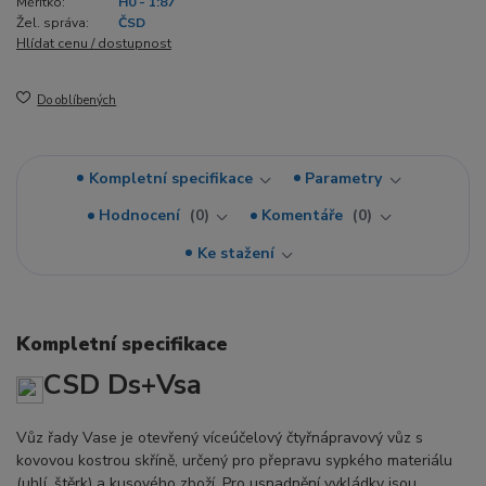
Měřítko:
H0 - 1:87
Žel. správa:
ČSD
Hlídat cenu / dostupnost
Do oblíbených
Kompletní specifikace
Parametry
Hodnocení
0
Komentáře
0
Ke stažení
Kompletní specifikace
CSD Ds+Vsa
Vůz řady Vase je otevřený víceúčelový čtyřnápravový vůz s
kovovou kostrou skříně, určený pro přepravu sypkého materiálu
(uhlí, štěrk) a kusového zboží. Pro usnadnění vykládky jsou