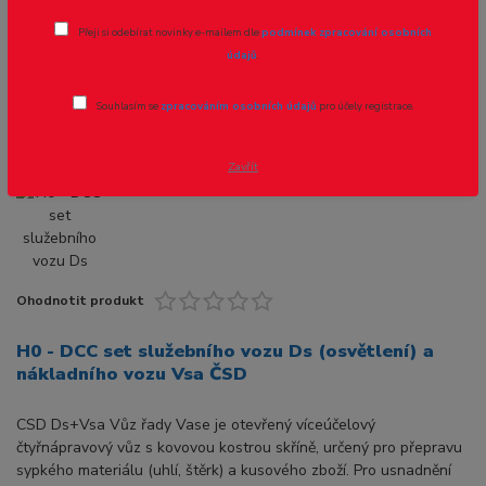
(osvětlení) a nákladního vozu Vsa ČSD
Přeji si odebírat novinky e-mailem dle
podmínek zpracování osobních
údajů
.
Novinka
Souhlasím se
zpracováním osobních údajů
pro účely registrace.
Zavřít
Ohodnotit produkt
H0 - DCC set služebního vozu Ds (osvětlení) a
nákladního vozu Vsa ČSD
CSD Ds+Vsa Vůz řady Vase je otevřený víceúčelový
čtyřnápravový vůz s kovovou kostrou skříně, určený pro přepravu
sypkého materiálu (uhlí, štěrk) a kusového zboží. Pro usnadnění