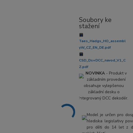
Soubory ke
stažení
Taes_Hadgs_HO_assembl
yW_CZ_EN_DE.pdf
CSD_Ds+DCC_navod_V1_C
Z.pdf
NOVINKA
- Produkt v
základním provedení
obsahuje vylepšenou
základní desku o
integrovaný DCC dekodér.
Model je určen pro dos
hlediska legislativy p
pro děti do 14 let z 