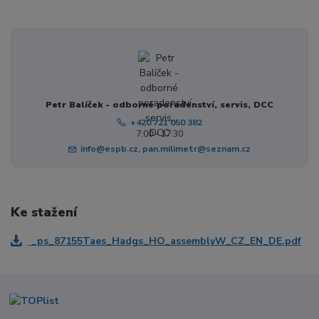
Petr Balíček - odborné poradenství, servis, DCC
+420 721 050 382
7:00 - 17:30
info@espb.cz, pan.milimetr@seznam.cz
Ke stažení
_ps_87155Taes_Hadgs_HO_assemblyW_CZ_EN_DE.pdf