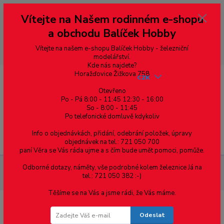
Vážení zákazníci, vítáme Vás na našem e-shopu. V rychlosti pár informací
Vítejte na Našem rodinném e-shopu
--- pro zákazníky ze Slovenska a jiných zemí, pokud chcete platit v eurech
přepněte si e-shop na euro 💶 pro přepočet měny - pravý horní roh ---
a obchodu Balíček Hobby
dobírky – pokud si z nějakého důvodu zásilku nevyzvednete, bude po
domluvě zaslána znovu s opětovnou platbou za poštovné, v opačném
případě bude zrušena a účet přidán na blacklist a rušeny následující
Vítejte na našem e-shopu Balíček Hobby - železniční
objednávky.
modelářství.
Kde nás najdete?
Horažďovice Žižkova 758
CZK
Otevřeno
Po - Pá 8:00 - 11:45 12:30 - 16:00
0
0,00 Kč
So - 8:00 - 11:45
Po telefonické domluvě kdykoliv
Info o objednávkách, přidání, odebrání položek, úpravy
Menu
objednávek na tel.: 721 050 700
paní Věra se Vás ráda ujme a s čím bude umět pomoci, pomůže.
Odborné dotazy, náměty, vše podrobné kolem železnice Já na
Železniční modelářství
H0 - DCC set služebního vozu Ds
tel.: 721 050 382 :-)
(osvětlení) a nákladního vozu Vsa ČSD
Těšíme se na Vás a jsme rádi, že Vás máme.
H0 - DCC set služebního vozu Ds
Odeslat