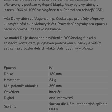
připraveny v podlaze vyklopné klapky. Vozy byly vyráběny v
letech 1966 až 1969 ve Vagónce n.p. Poprad pro tehdejší ČSD.
Vůz Ds vyráběn ve Vagónce n.p. Česká Lípa pro učely přepravy
kusových zásilek a vlakových čet. Provedení z výroby pro epochu
parního provozu bez reko na kamna.
Na model Ds je dosazeno osvětlení s DCC/analog funkcí a
spínacím kontaktem, je vybaven podvozkem s ložisky a větším
zavažím pro vozbu delších vlaků. Další doplnky v přibalu.
Epocha
IV.
Délka
189 mm
Hmotnost
84 g
Min. poloměr oblouku
360 mm
Osvětlení
interiér
Digital
ano, vestavěný
šachta dle NEM (standardně spřáhlo
Spřáhlo
PIKO)