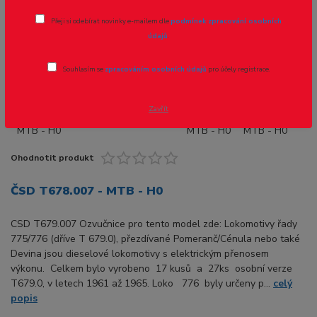
Přeji si odebírat novinky e-mailem dle
podmínek zpracování osobních
Novinka
údajů
.
Souhlasím se
zpracováním osobních údajů
pro účely registrace.
Zavřít
Ohodnotit produkt
ČSD T678.007 - MTB - H0
CSD T679.007 Ozvučnice pro tento model zde: Lokomotivy řady
775/776 (dříve T 679.0), přezdívané Pomeranč/Cénula nebo také
Devina jsou dieselové lokomotivy s elektrickým přenosem
výkonu. Celkem bylo vyrobeno 17 kusů a 27ks osobní verze
T679.0, v letech 1961 až 1965. Loko 776 byly určeny p...
celý
popis