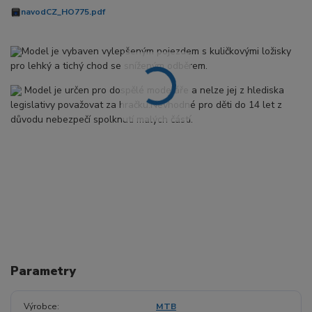
navodCZ_HO775.pdf
Model je vybaven vylepšeným pojezdem s kuličkovými ložisky
pro lehký a tichý chod se sníženým odběrem.
Model je určen pro dospělé modeláře a nelze jej z hlediska
legislativy považovat za hračku.Nevhodné pro děti do 14 let z
důvodu nebezpečí spolknutí malých částí.
Parametry
Výrobce
MTB