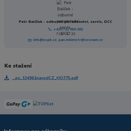
Petr Balíček - odborné poradenství, servis, DCC
+420 721 050 382
7:00 - 17:30
info@espb.cz, pan.milimetr@seznam.cz
Ke stažení
_ps_134961navodCZ_HO775.pdf