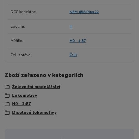
DCC konektor
NEM 658 Plux22
Epocha
III
Měřítko
H0 - 1:87
Žel. správa
ČSD
Zboží zařazeno v kategoriích
Železniční modelářství
Lokomotivy
H0 - 1:87
Diselové lokomotivy