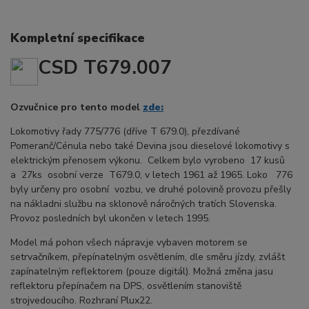
Kompletní specifikace
CSD T679.007
Ozvučnice pro tento model
zde:
Lokomotivy řady 775/776 (dříve T 679.0), přezdívané
Pomeranč/Cénula nebo také Devina jsou dieselové lokomotivy s
elektrickým přenosem výkonu. Celkem bylo vyrobeno 17 kusů
a 27ks osobní verze T679.0, v letech 1961 až 1965. Loko 776
byly určeny pro osobní vozbu, ve druhé polovině provozu přešly
na nákladni službu na sklonově náročných tratích Slovenska.
Provoz posledních byl ukončen v letech 1995.
Model má pohon všech náprav,je vybaven motorem se
setrvačníkem, přepínatelným osvětlením, dle směru jízdy, zvlášt
zapínatelným reflektorem (pouze digitál). Možná změna jasu
reflektoru přepínačem na DPS, osvětlením stanoviště
strojvedoucího. Rozhraní Plux22.