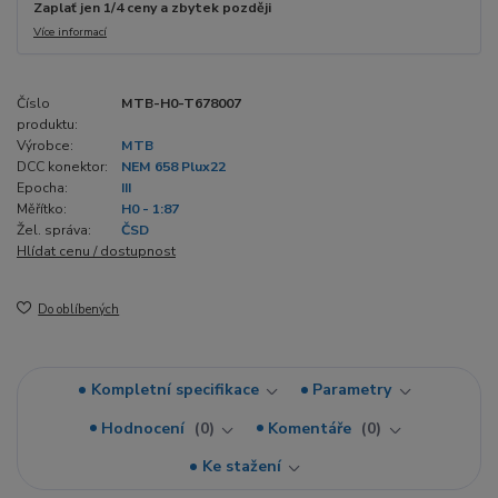
Zaplať jen 1/4 ceny a zbytek později
Více informací
Číslo
MTB-H0-T678007
produktu:
Výrobce:
MTB
DCC konektor:
NEM 658 Plux22
Epocha:
III
Měřítko:
H0 - 1:87
Žel. správa:
ČSD
Hlídat cenu / dostupnost
Do oblíbených
Kompletní specifikace
Parametry
Hodnocení
0
Komentáře
0
Ke stažení