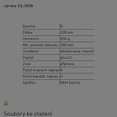
výroba 1Q /2025
Epocha
III.
Délka
209 mm
Hmotnost
600 g
Min. poloměr oblouku
380 mm
Osvětlení
bílá/červená, interiér
Digital
plux22
Zvuk
příprava
Počet hnaných náprav
6
Počet bandáž. náprav
0
Spřáhlo
NEM šachta
Soubory ke stažení