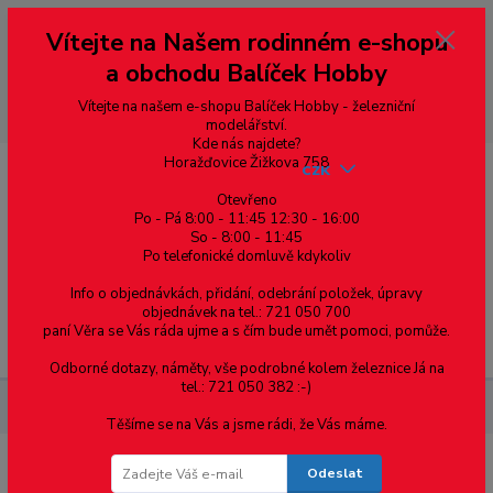
Vážení zákazníci, vítáme Vás na našem e-shopu. V rychlosti pár informací
Vítejte na Našem rodinném e-shopu
--- pro zákazníky ze Slovenska a jiných zemí, pokud chcete platit v eurech
přepněte si e-shop na euro 💶 pro přepočet měny - pravý horní roh ---
a obchodu Balíček Hobby
dobírky – pokud si z nějakého důvodu zásilku nevyzvednete, bude po
domluvě zaslána znovu s opětovnou platbou za poštovné, v opačném
případě bude zrušena a účet přidán na blacklist a rušeny následující
Vítejte na našem e-shopu Balíček Hobby - železniční
objednávky.
modelářství.
Kde nás najdete?
Horažďovice Žižkova 758
CZK
Otevřeno
Po - Pá 8:00 - 11:45 12:30 - 16:00
So - 8:00 - 11:45
0
0,00 Kč
Po telefonické domluvě kdykoliv
Info o objednávkách, přidání, odebrání položek, úpravy
objednávek na tel.: 721 050 700
paní Věra se Vás ráda ujme a s čím bude umět pomoci, pomůže.
Menu
Odborné dotazy, náměty, vše podrobné kolem železnice Já na
tel.: 721 050 382 :-)
Železniční modelářství
ČSD T678.007 - MTB - H0
Těšíme se na Vás a jsme rádi, že Vás máme.
Odeslat
ČSD T678.007 - MTB - H0