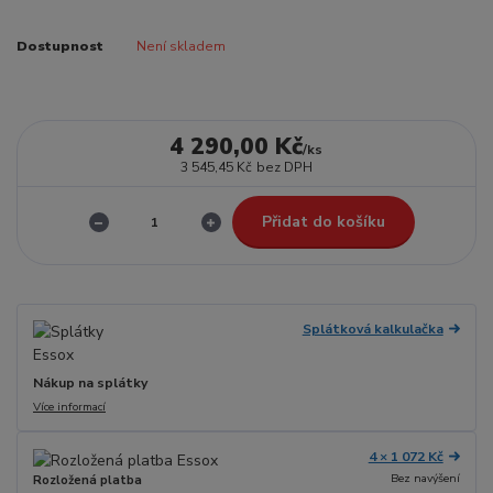
Dostupnost
Není skladem
4 290,00 Kč
/
ks
3 545,45 Kč
bez DPH
Přidat do košíku
Splátková kalkulačka
Nákup na splátky
Více informací
4 × 1 072 Kč
Bez navýšení
Rozložená platba