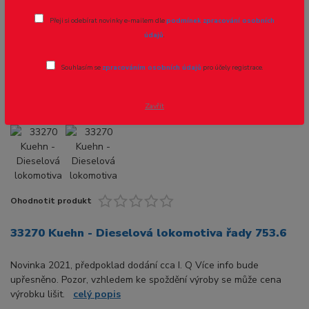
33270 Kuehn - Dieselová lokomotiva
Přeji si odebírat novinky e-mailem dle
podmínek zpracování osobních
řady 753.6
údajů
.
Novinka
Souhlasím se
zpracováním osobních údajů
pro účely registrace.
Zavřít
Ohodnotit produkt
33270 Kuehn - Dieselová lokomotiva řady 753.6
Novinka 2021, předpoklad dodání cca I. Q Více info bude
upřesněno. Pozor, vzhledem ke spoždění výroby se může cena
výrobku lišit.
celý popis