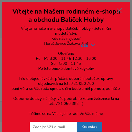
Vážení zákazníci, vítáme Vás na našem e-shopu. V rychlosti pár informací
Vítejte na Našem rodinném e-shopu
--- pro zákazníky ze Slovenska a jiných zemí, pokud chcete platit v eurech
přepněte si e-shop na euro 💶 pro přepočet měny - pravý horní roh ---
a obchodu Balíček Hobby
dobírky – pokud si z nějakého důvodu zásilku nevyzvednete, bude po
domluvě zaslána znovu s opětovnou platbou za poštovné, v opačném
případě bude zrušena a účet přidán na blacklist a rušeny následující
Vítejte na našem e-shopu Balíček Hobby - železniční
objednávky.
modelářství.
Kde nás najdete?
Horažďovice Žižkova 758
CZK
Otevřeno
Po - Pá 8:00 - 11:45 12:30 - 16:00
So - 8:00 - 11:45
0
0,00 Kč
Po telefonické domluvě kdykoliv
Info o objednávkách, přidání, odebrání položek, úpravy
objednávek na tel.: 721 050 700
paní Věra se Vás ráda ujme a s čím bude umět pomoci, pomůže.
Menu
Odborné dotazy, náměty, vše podrobné kolem železnice Já na
tel.: 721 050 382 :-)
Železniční modelářství
33270 Kuehn - Dieselová lokomotiva
Těšíme se na Vás a jsme rádi, že Vás máme.
řady 753.6
Odeslat