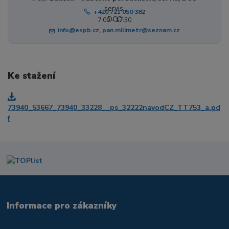
+420 721 050 382
7:00 - 17:30
info@espb.cz, pan.milimetr@seznam.cz
Ke stažení
73940_53667_73940_33228__ps_32222navodCZ_TT753_a.pd
f
Informace pro zákazníky