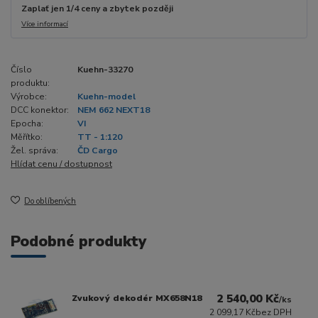
Zaplať jen 1/4 ceny a zbytek později
Více informací
Číslo
Kuehn-33270
produktu:
Výrobce:
Kuehn-model
DCC konektor:
NEM 662 NEXT18
Epocha:
VI
Měřítko:
TT - 1:120
Žel. správa:
ČD Cargo
Hlídat cenu / dostupnost
Do oblíbených
Podobné produkty
2 540,00 Kč
Zvukový dekodér MX658N18
/
ks
2 099,17 Kč
bez DPH