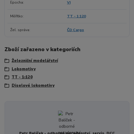
Epocha
VI
Měřítko
TT - 1:120
Žel. správa
ČD Cargo
Zboží zařazeno v kategoriích
Železniční modelářství
Lokomotivy
TT - 1:120
Diselové lokomotivy
Petr Balíček - odborné poradenství, servis, DCC