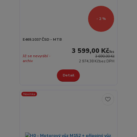
- 2 %
E469.1037 ČSD - MTB
3 599,00 Kč
/
ks
Již se nevyrábí -
3 690,00 Kč
archiv
2 974,38 Kč
bez DPH
Detail
Novinka