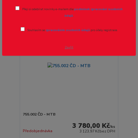
strana
z 4
další
Přeji si odebírat novinky e-mailem dle
podmínek zpracování osobních
údajů
.
Souhlasím se
zpracováním osobních údajů
pro účely registrace.
Zavřít
755.002 ČD - MTB
3 780,00 Kč
/
ks
Předobjednávka
3 123,97 Kč
bez DPH