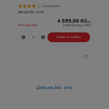
1 hodnocení
850.032 ČD - MTB
4 599,00 Kč
/
ks
Není skladem
3 800,83 Kč
bez DPH
Přidat do košíku