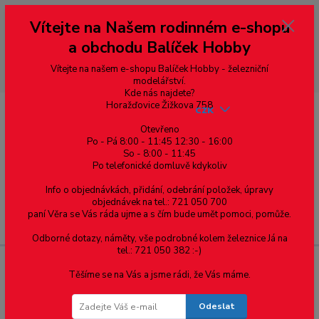
Vážení zákazníci, vítáme Vás na našem e-shopu. V rychlosti pár informací
Vítejte na Našem rodinném e-shopu
--- pro zákazníky ze Slovenska a jiných zemí, pokud chcete platit v eurech
přepněte si e-shop na euro 💶 pro přepočet měny - pravý horní roh ---
a obchodu Balíček Hobby
dobírky – pokud si z nějakého důvodu zásilku nevyzvednete, bude po
domluvě zaslána znovu s opětovnou platbou za poštovné, v opačném
případě bude zrušena a účet přidán na blacklist a rušeny následující
Vítejte na našem e-shopu Balíček Hobby - železniční
objednávky.
modelářství.
Kde nás najdete?
Horažďovice Žižkova 758
CZK
Otevřeno
Po - Pá 8:00 - 11:45 12:30 - 16:00
So - 8:00 - 11:45
0
0,00 Kč
Po telefonické domluvě kdykoliv
Info o objednávkách, přidání, odebrání položek, úpravy
objednávek na tel.: 721 050 700
paní Věra se Vás ráda ujme a s čím bude umět pomoci, pomůže.
Menu
Odborné dotazy, náměty, vše podrobné kolem železnice Já na
tel.: 721 050 382 :-)
Těšíme se na Vás a jsme rádi, že Vás máme.
DCC konektor: NEM 658 Plux16
Odeslat