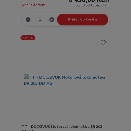
6 450,00 Kč
/
ks
Není skladem
5 330,58 Kč
bez DPH
Přidat do košíku
Novinka
TT - DCC/ZVUK Motorová lokomotiva BR 203