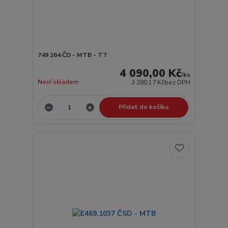
749 264 ČD - MTB - TT
4 090,00 Kč
/
ks
Není skladem
3 380,17 Kč
bez DPH
Přidat do košíku