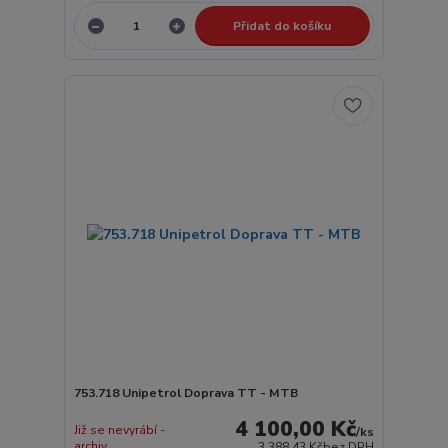
Přidat do košíku
753.718 Unipetrol Doprava TT - MTB
4 100,00 Kč
Již se nevyrábí -
/
ks
archiv
3 388,43 Kč
bez DPH