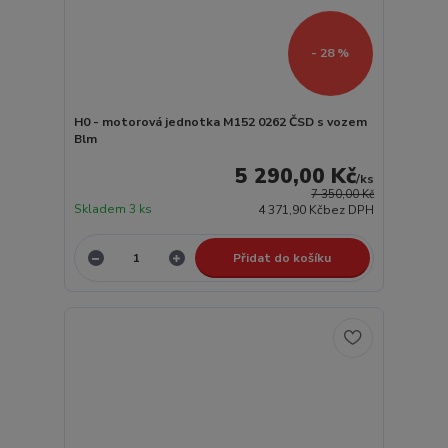
- 28 %
H0 - motorová jednotka M152 0262 ČSD s vozem
Blm
5 290,00 Kč
/
ks
7 350,00 Kč
Skladem 3 ks
4 371,90 Kč
bez DPH
Přidat do košíku