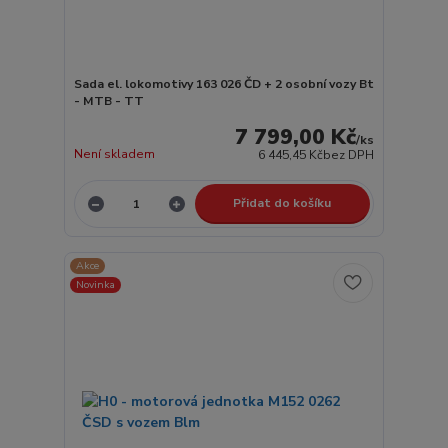
Sada el. lokomotivy 163 026 ČD + 2 osobní vozy Bt
- MTB - TT
7 799,00 Kč
/
ks
Není skladem
6 445,45 Kč
bez DPH
Přidat do košíku
Akce
Novinka