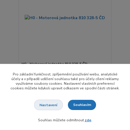
H0 - Motorová jednotka 810 328-5 ČD
9 450,00 Kč
Pro základní funkčnost, zpříjemnění používání webu, analytické
/
ks
účely a v případě udělení souhlasu také pro účely cílení reklamy
Není skladem
7 809,92 Kč
bez DPH
využíváme soubory cookies. Nastavení vlastních preferencí
cookies můžete kdykoli upravit odkazem ve spodní části stránek.
Přidat do košíku
Souhlasím
Nastavení
Akce
Novinka
Souhlas můžete odmítnout
zde
.