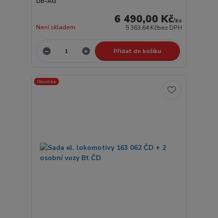
DB-AG
6 490,00 Kč
/
ks
Není skladem
5 363,64 Kč
bez DPH
Přidat do košíku
Novinka