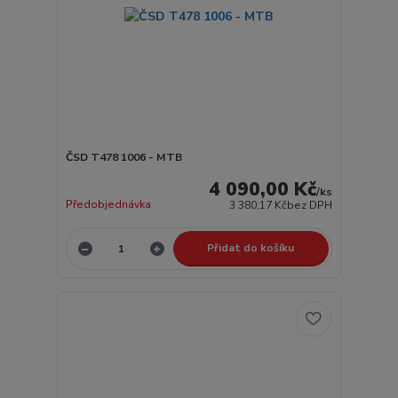
ČSD T478 1006 - MTB
4 090,00 Kč
/
ks
Předobjednávka
3 380,17 Kč
bez DPH
Přidat do košíku