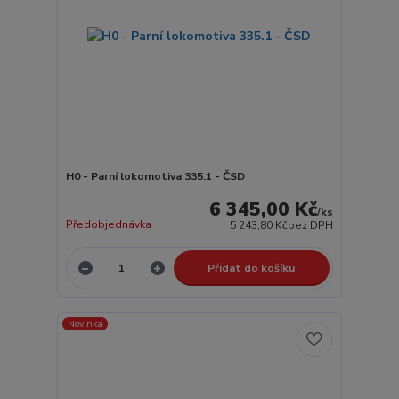
H0 - Parní lokomotiva 335.1 - ČSD
6 345,00 Kč
/
ks
Předobjednávka
5 243,80 Kč
bez DPH
Přidat do košíku
Novinka